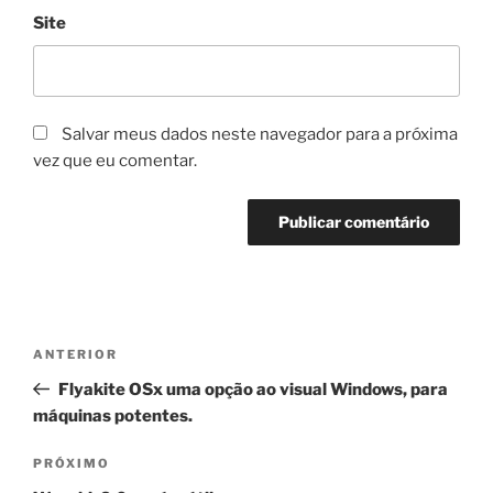
Site
Salvar meus dados neste navegador para a próxima
vez que eu comentar.
Navegação
Post
ANTERIOR
de
anterior
Flyakite OSx uma opção ao visual Windows, para
Post
máquinas potentes.
Próximo
PRÓXIMO
post