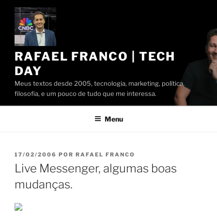
Pular
para
o
conteúdo
RAFAEL FRANCO | TECH
DAY
Meus textos desde 2005, tecnologia, marketing, política,
filosofia, e um pouco de tudo que me interessa.
Menu
PUBLICADO
17/02/2006
POR
RAFAEL FRANCO
EM
Live Messenger, algumas boas
mudanças.