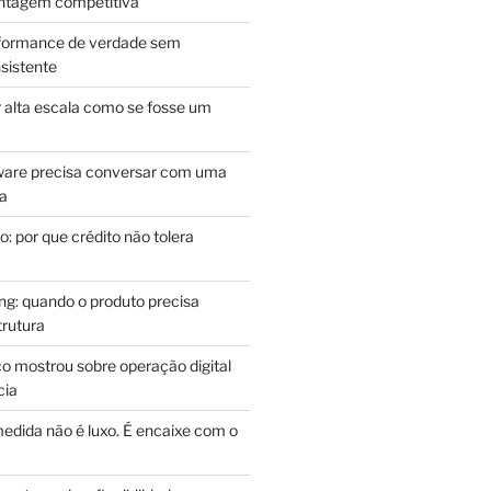
antagem competitiva
rformance de verdade sem
sistente
r alta escala como se fosse um
m
ware precisa conversar com uma
ca
: por que crédito não tolera
g: quando o produto precisa
rutura
o mostrou sobre operação digital
cia
edida não é luxo. É encaixe com o