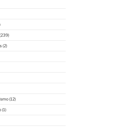
)
(239)
s
(2)
ismo
(12)
o
(1)