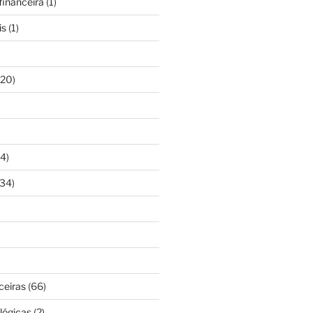
inanceira
(1)
is
(1)
20)
4)
34)
ceiras
(66)
lógicas
(2)