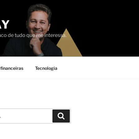
AY
uco de tudo que me interessa.
financeiras
Tecnologia
Pesquisar