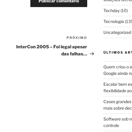
Techday
(10)
Tecnologia
(13
Uncategorized
PRÓXIMO
Próximo
post
InterCon 2005 – Foi legal apesar
ÚLTIMOS AR
das falhas…
Quem criou o ap
Google ainda n
Escalar bem ex
flexibilidade 
Cases grandes 
mais sobre dec
Software sob m
controle