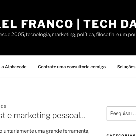
EL FRANCO | TECH D
sde 2005, tecnologia, marketing, política, filosofia, e um po
 a Alphacode
Contrate uma consultoria comigo
Soluções 
NCO
Pesquisar
ast e marketing pessoal…
por:
voluntariamente uma grande ferramenta,
CATEGORIAS