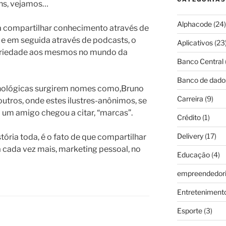
ns, vejamos…
Alphacode
(24)
 compartilhar conhecimento através de
, e em seguida através de podcasts, o
Aplicativos
(23
toriedade aos mesmos no mundo da
Banco Central
Banco de dado
ecnológicas surgirem nomes como,Bruno
Carreira
(9)
outros, onde estes ilustres-anônimos, se
 um amigo chegou a citar, “marcas”.
Crédito
(1)
Delivery
(17)
tória toda, é o fato de que compartilhar
 cada vez mais, marketing pessoal, no
Educação
(4)
empreendedor
Entreteniment
Esporte
(3)