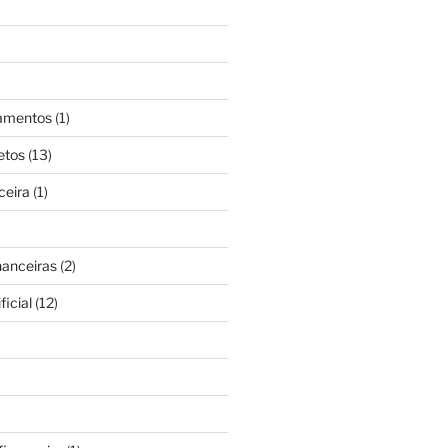
gamentos
(1)
etos
(13)
ceira
(1)
nanceiras
(2)
ficial
(12)