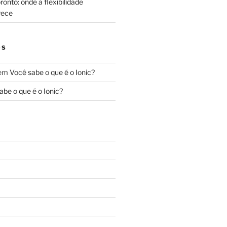
onto: onde a flexibilidade
rece
OS
em
Você sabe o que é o Ionic?
abe o que é o Ionic?