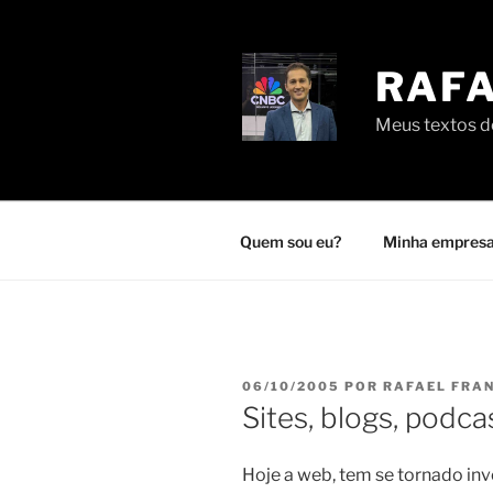
Pular
para
o
RAFA
conteúdo
Meus textos de
Quem sou eu?
Minha empresa
PUBLICADO
06/10/2005
POR
RAFAEL FRA
EM
Sites, blogs, podc
Hoje a web, tem se tornado in