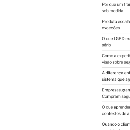
Por que um fra
sob medida
Produto escalá
exceções
O que LGPD exi
sério
Como a experi
visão sobre se
A diferença en
sistema que a
Empresas gran
Compram segur
O que aprende
contextos de a
Quando o client