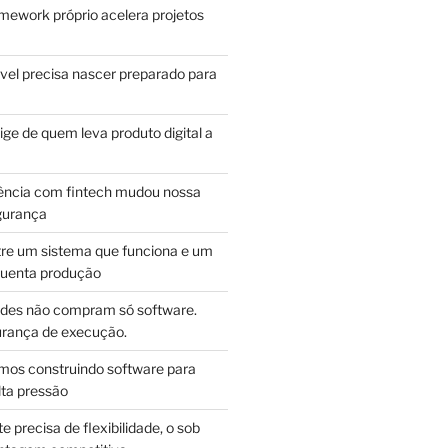
mework próprio acelera projetos
vel precisa nascer preparado para
ge de quem leva produto digital a
ência com fintech mudou nossa
gurança
tre um sistema que funciona e um
guenta produção
des não compram só software.
ança de execução.
mos construindo software para
lta pressão
e precisa de flexibilidade, o sob