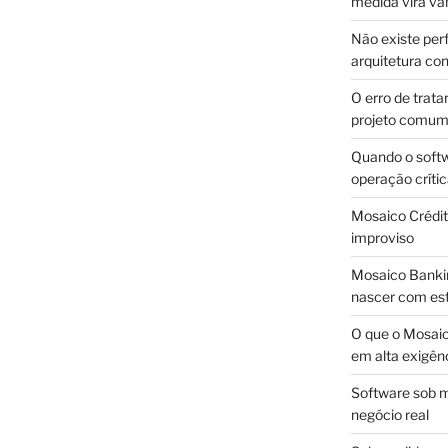
medida vira v
Não existe pe
arquitetura con
O erro de trata
projeto comu
Quando o soft
operação críti
Mosaico Crédito
improviso
Mosaico Bankin
nascer com est
O que o Mosaic
em alta exigên
Software sob m
negócio real