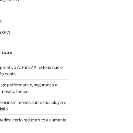
5)
(357)
TIGOS
licativo AJFans? A história que o
ão conta
ige performance, segurança e
ao mesmo tempo
ensinam menos sobre tecnologia e
isão
edida certo reduz atrito e aumenta