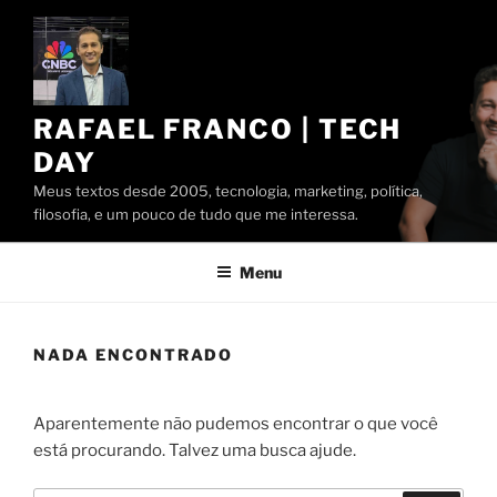
Pular
para
o
conteúdo
RAFAEL FRANCO | TECH
DAY
Meus textos desde 2005, tecnologia, marketing, política,
filosofia, e um pouco de tudo que me interessa.
Menu
NADA ENCONTRADO
Aparentemente não pudemos encontrar o que você
está procurando. Talvez uma busca ajude.