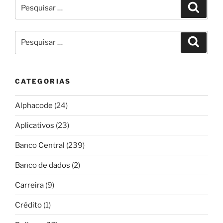
Pesquisar
Pesqui
por:
Pesquisar
Pesqui
por:
CATEGORIAS
Alphacode
(24)
Aplicativos
(23)
Banco Central
(239)
Banco de dados
(2)
Carreira
(9)
Crédito
(1)