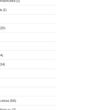
inanceira
(1)
is
(1)
20)
4)
34)
ceiras
(66)
lógicas
(2)