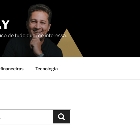
AY
uco de tudo que me interessa.
financeiras
Tecnologia
Pesquisar