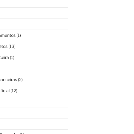
gamentos
(1)
etos
(13)
ceira
(1)
nanceiras
(2)
ficial
(12)