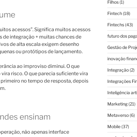
Filhos
(1)
lume
Fintech
(18)
Fintechs
(43)
uitos acessos”. Significa muitos acessos
futuro dos pa
s de integração + muitas chances de
tivos de alta escala exigem desenho
Gestão de Proj
quenas ou protótipos de lançamento.
inovação finan
erância ao improviso diminui. O que
Integração
(2)
ira risco. O que parecia suficiente vira
 primeiro no tempo de resposta, depois
Integrações Fi
em.
Inteligência arti
Marketing
(21)
andes ensinam
Metaverso
(6)
Mobile
(37)
 operação, não apenas interface