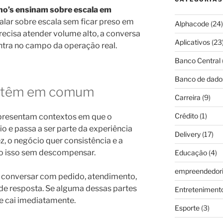
no’s ensinam sobre escala em
alar sobre escala sem ficar preso em
Alphacode
(24)
recisa atender volume alto, a conversa
Aplicativos
(23
tra no campo da operação real.
Banco Central
Banco de dado
s têm em comum
Carreira
(9)
Crédito
(1)
presentam contextos em que o
io e passa a ser parte da experiência
Delivery
(17)
ez, o negócio quer consistência e a
do isso sem descompensar.
Educação
(4)
empreendedor
a conversar com pedido, atendimento,
de resposta. Se alguma dessas partes
Entreteniment
e cai imediatamente.
Esporte
(3)