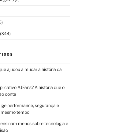
5)
(344)
TIGOS
 que ajudou a mudar a história da
licativo AJFans? A história que o
ão conta
ige performance, segurança e
ao mesmo tempo
ensinam menos sobre tecnologia e
isão