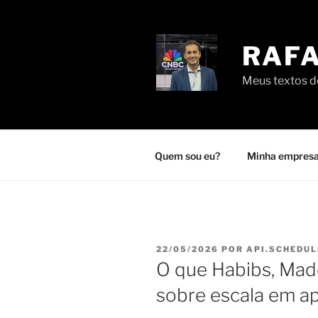
Pular
para
o
RAFA
conteúdo
Meus textos de
Quem sou eu?
Minha empresa
PUBLICADO
22/05/2026
POR
API.SCHEDUL
EM
O que Habibs, Mad
sobre escala em ap