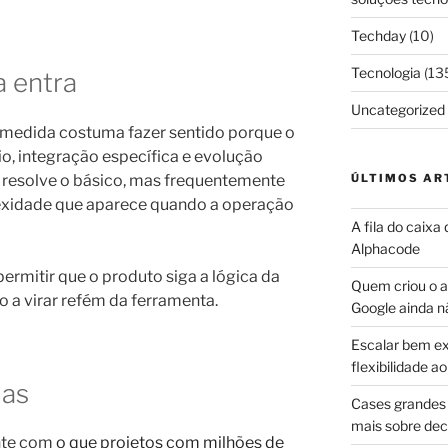
Techday
(10)
Tecnologia
(13
 entra
Uncategorized
 medida costuma fazer sentido porque o
io, integração específica e evolução
o resolve o básico, mas frequentemente
ÚLTIMOS AR
idade que aparece quando a operação
A fila do caixa
Alphacode
permitir que o produto siga a lógica da
Quem criou o ap
 a virar refém da ferramenta.
Google ainda n
Escalar bem ex
flexibilidade 
das
Cases grandes 
mais sobre dec
nte com
o que projetos com milhões de