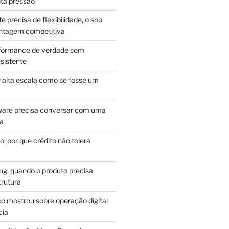
lta pressão
e precisa de flexibilidade, o sob
antagem competitiva
rformance de verdade sem
sistente
r alta escala como se fosse um
m
ware precisa conversar com uma
ca
: por que crédito não tolera
g: quando o produto precisa
rutura
o mostrou sobre operação digital
cia