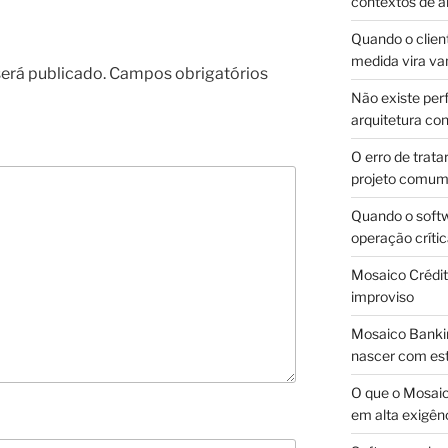
contextos de a
Quando o client
medida vira v
erá publicado.
Campos obrigatórios
Não existe pe
arquitetura con
O erro de trata
projeto comu
Quando o soft
operação críti
Mosaico Crédito
improviso
Mosaico Bankin
nascer com est
O que o Mosaic
em alta exigên