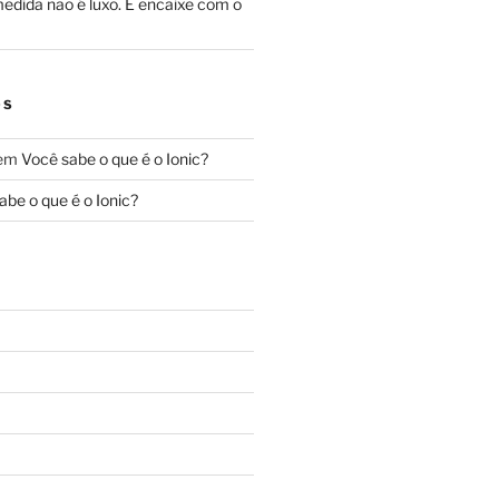
edida não é luxo. É encaixe com o
OS
em
Você sabe o que é o Ionic?
abe o que é o Ionic?