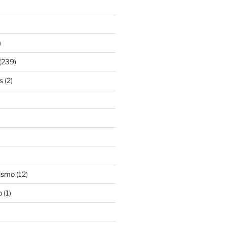
)
(239)
s
(2)
ismo
(12)
o
(1)