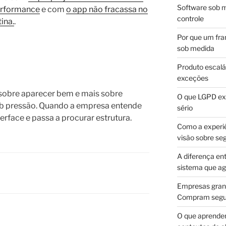
Software sob m
performance
e com
o app não fracassa no
controle
ina.
.
Por que um fra
sob medida
Produto escalá
exceções
sobre aparecer bem e mais sobre
O que LGPD exi
b pressão. Quando a empresa entende
sério
terface e passa a procurar estrutura.
Como a experi
visão sobre se
A diferença en
sistema que a
Empresas gran
Compram segur
O que aprende