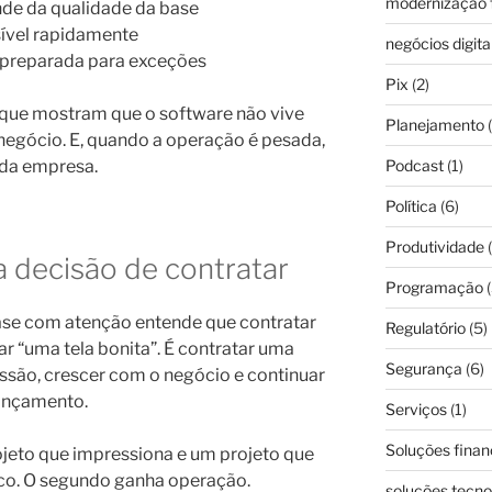
modernização f
nde da qualidade da base
isível rapidamente
negócios digita
 preparada para exceções
Pix
(2)
que mostram que o software não vive
Planejamento
(
negócio. E, quando a operação é pesada,
 da empresa.
Podcast
(1)
Política
(6)
Produtividade
(
 decisão de contratar
Programação
(
ase com atenção entende que contratar
Regulatório
(5)
 “uma tela bonita”. É contratar uma
Segurança
(6)
ssão, crescer com o negócio e continuar
lançamento.
Serviços
(1)
Soluções finan
ojeto que impressiona e um projeto que
lco. O segundo ganha operação.
soluções tecno