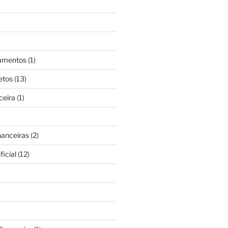
gamentos
(1)
etos
(13)
ceira
(1)
nanceiras
(2)
ficial
(12)