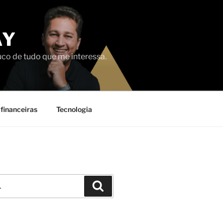
AY
uco de tudo que me interessa.
financeiras
Tecnologia
Pesquisar