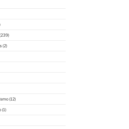
)
(239)
s
(2)
ismo
(12)
o
(1)