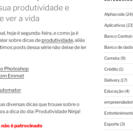
 sua produtividade e
Alphacode
(24)
 ver a vida
Aplicativos
(23
al, hoje é segunda-feira, e como ja é
Banco Central
falar sobre dicas de
produtividade
, aliás
imos posts dessa série não deixe de ler
Banco de dado
Carreira
(9)
no Photoshop
Crédito
(1)
 com Emmet
Delivery
(17)
automator
Educação
(4)
empreendedor
s diversas dicas que trouxe sobre o
s a dica do dia: Produtividade Ninja!
Entreteniment
Esporte
(3)
 não é patrocinado