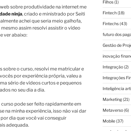
Filhos
(1)
web sobre produtividade na internet me
Fintech
(18)
dade ninja
, criado e ministrado por Seiti
ialmente achei que seria meio galhofa,
Fintechs
(43)
 mesmo assim resolvi assistir o vídeo
futuro dos pa
 ver abaixo:
Gestão de Proj
inovação finan
Integração
(2)
s sobre o curso, resolvi me matricular e
 vocês por experiência própria, valeu a
Integrações Fi
ma sério de vídeos curtos e pequenos
Inteligência arti
dos no seu dia a dia.
Marketing
(21)
 curso pode ser feito rapidamente em
Metaverso
(6)
 na minha experiência, isso não vai dar
por dia que você vai conseguir
Mobile
(37)
ais adequada.