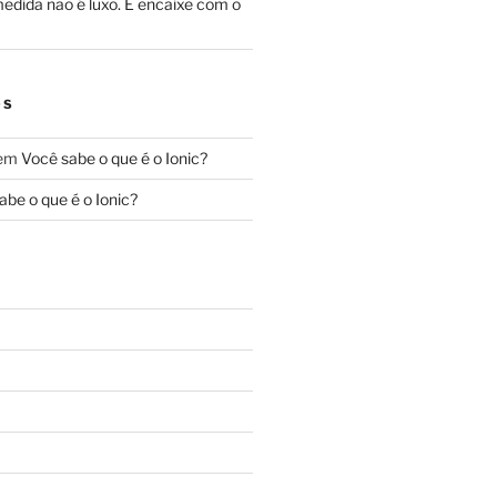
edida não é luxo. É encaixe com o
OS
em
Você sabe o que é o Ionic?
abe o que é o Ionic?