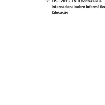
de
anterior
TISE 2013, XVIII Conferência
Internacional sobre Informátic
Post
Educação