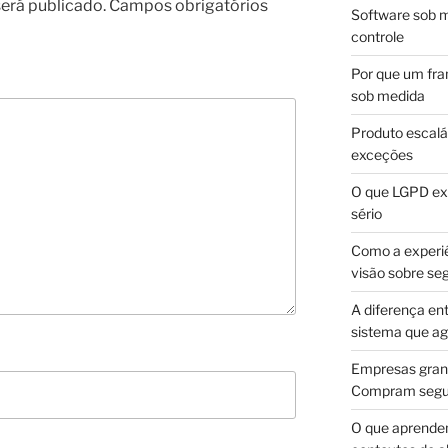
erá publicado.
Campos obrigatórios
Software sob m
controle
Por que um fra
sob medida
Produto escalá
exceções
O que LGPD exi
sério
Como a experi
visão sobre se
A diferença en
sistema que a
Empresas gran
Compram segur
O que aprende