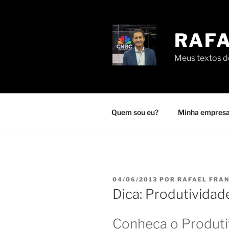
Pular
para
o
RAFA
conteúdo
Meus textos de
Quem sou eu?
Minha empresa
PUBLICADO
04/06/2013
POR
RAFAEL FRA
EM
Dica: Produtividade
Conheça o Produti