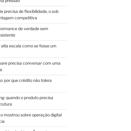
lta pressão
e precisa de flexibilidade, o sob
antagem competitiva
rformance de verdade sem
sistente
r alta escala como se fosse um
m
ware precisa conversar com uma
ca
: por que crédito não tolera
g: quando o produto precisa
rutura
o mostrou sobre operação digital
cia