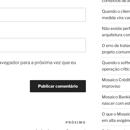
contextos de a
Quando o client
medida vira v
Não existe pe
arquitetura con
O erro de trata
projeto comu
avegador para a próxima vez que eu
Quando o soft
operação críti
Mosaico Crédito
improviso
Mosaico Bankin
nascer com est
O que o Mosaic
em alta exigên
PRÓXIMO
Próximo