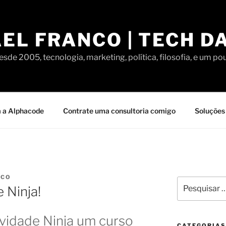
EL FRANCO | TECH D
sde 2005, tecnologia, marketing, política, filosofia, e um po
 a Alphacode
Contrate uma consultoria comigo
Soluções 
NCO
Pesquisar
 Ninja!
por:
vidade Ninja um curso
CATEGORIAS