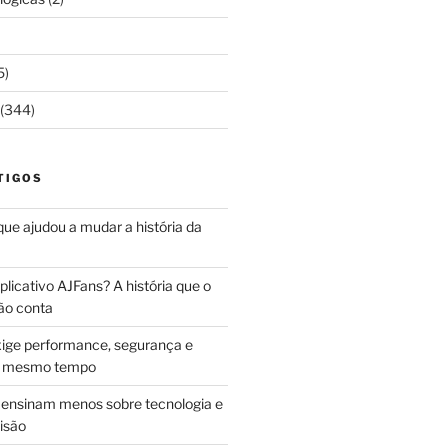
5)
(344)
TIGOS
 que ajudou a mudar a história da
licativo AJFans? A história que o
ão conta
ige performance, segurança e
ao mesmo tempo
ensinam menos sobre tecnologia e
isão