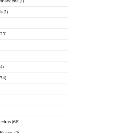
inanceira
(1)
is
(1)
20)
4)
34)
ceiras
(66)
lógicas
(2)