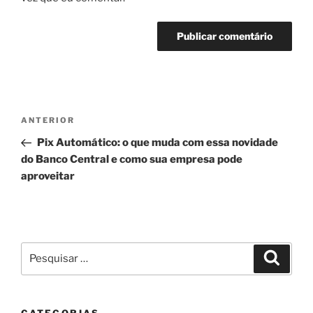
Navegação
Post
ANTERIOR
de
anterior
Pix Automático: o que muda com essa novidade
Post
do Banco Central e como sua empresa pode
aproveitar
Pesquisar
Pesqui
por:
CATEGORIAS