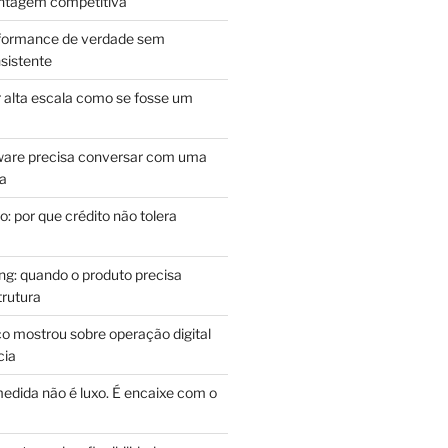
antagem competitiva
rformance de verdade sem
sistente
r alta escala como se fosse um
m
ware precisa conversar com uma
ca
: por que crédito não tolera
g: quando o produto precisa
rutura
o mostrou sobre operação digital
cia
edida não é luxo. É encaixe com o