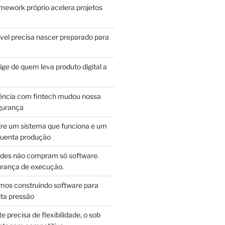
mework próprio acelera projetos
vel precisa nascer preparado para
ge de quem leva produto digital a
ência com fintech mudou nossa
gurança
tre um sistema que funciona e um
guenta produção
des não compram só software.
ança de execução.
mos construindo software para
lta pressão
e precisa de flexibilidade, o sob