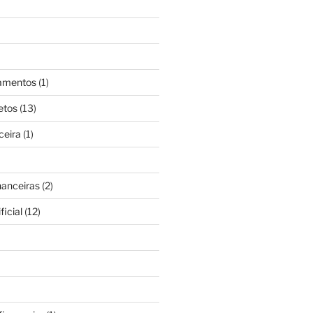
gamentos
(1)
etos
(13)
ceira
(1)
nanceiras
(2)
ficial
(12)