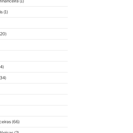
inanceira
(1)
is
(1)
20)
4)
34)
ceiras
(66)
lógicas
(2)