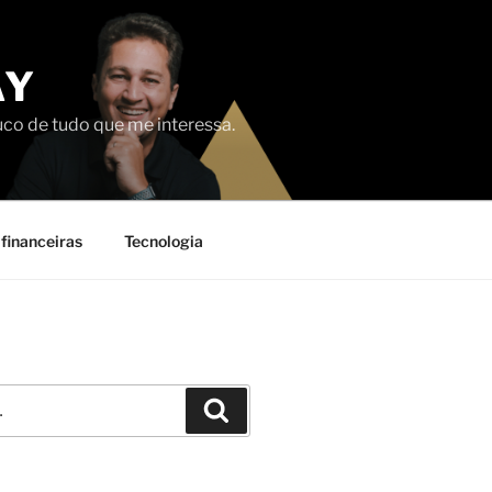
AY
uco de tudo que me interessa.
financeiras
Tecnologia
Pesquisar