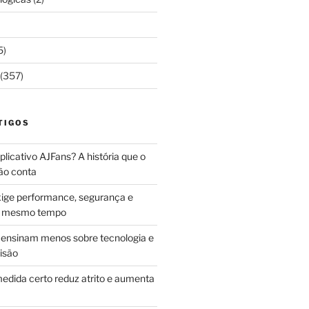
5)
(357)
TIGOS
licativo AJFans? A história que o
ão conta
ige performance, segurança e
ao mesmo tempo
ensinam menos sobre tecnologia e
isão
edida certo reduz atrito e aumenta