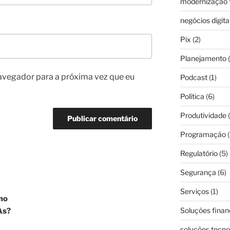
modernização f
negócios digita
Pix
(2)
Planejamento
(
avegador para a próxima vez que eu
Podcast
(1)
Política
(6)
Produtividade
(
Programação
(
Regulatório
(5)
Segurança
(6)
Serviços
(1)
mo
Soluções finan
As?
soluções tecno