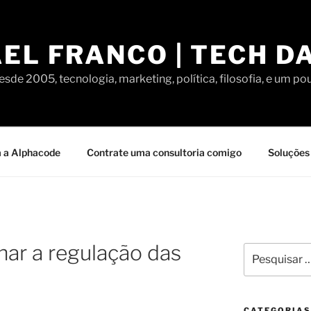
EL FRANCO | TECH D
sde 2005, tecnologia, marketing, política, filosofia, e um po
 a Alphacode
Contrate uma consultoria comigo
Soluções 
nar a regulação das
Pesquisar
por:
CATEGORIAS