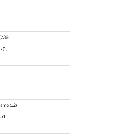
)
(239)
s
(2)
ismo
(12)
o
(1)