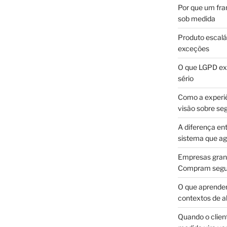
Por que um fra
sob medida
Produto escalá
exceções
O que LGPD exi
sério
Como a experi
visão sobre se
A diferença en
sistema que a
Empresas gran
Compram segur
O que aprende
contextos de a
Quando o client