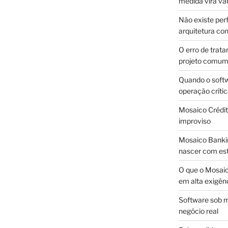
medida vira v
Não existe pe
arquitetura con
O erro de trata
projeto comu
Quando o soft
operação críti
Mosaico Crédito
improviso
Mosaico Bankin
nascer com est
O que o Mosaic
em alta exigên
Software sob m
negócio real