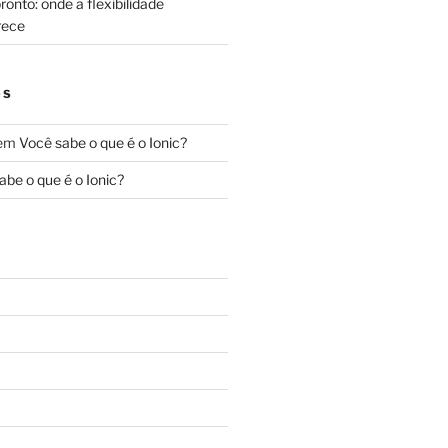
onto: onde a flexibilidade
rece
OS
em
Você sabe o que é o Ionic?
abe o que é o Ionic?