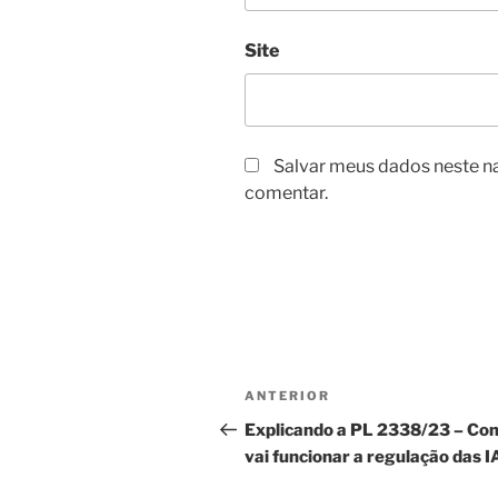
Site
Salvar meus dados neste n
comentar.
Navegação
Post
ANTERIOR
de
anterior
Explicando a PL 2338/23 – Co
vai funcionar a regulação das I
Post