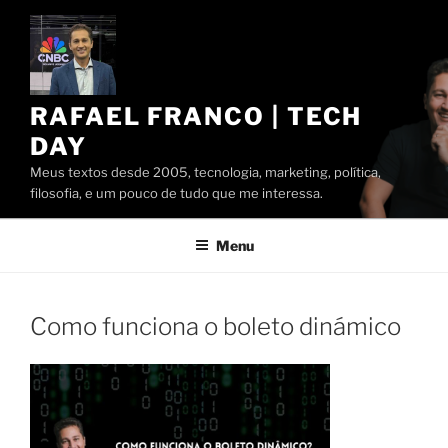
Pular
para
o
conteúdo
RAFAEL FRANCO | TECH
DAY
Meus textos desde 2005, tecnologia, marketing, política,
filosofia, e um pouco de tudo que me interessa.
Menu
Como funciona o boleto dinámico