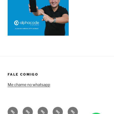
FALE COMIGO
Me chame no whatsapp
Quem
Minha
Contrate
Soluções
Tecnologia