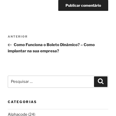
Navegação
Post
ANTERIOR
de
anterior
Como Funciona o Boleto Dinâmico? – Como
Post
implantar na sua empresa?
Pesquisar
Pesqui
por:
CATEGORIAS
Alphacode
(24)