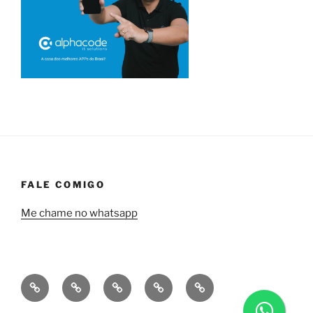
FALE COMIGO
Me chame no whatsapp
Quem
Minha
Contrate
Soluções
Tecnologia
sou
empresa
uma
financeiras