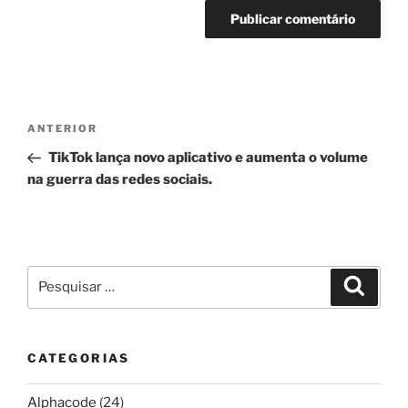
Navegação
Post
ANTERIOR
de
anterior
TikTok lança novo aplicativo e aumenta o volume
Post
na guerra das redes sociais.
Pesquisar
Pesqui
por:
CATEGORIAS
Alphacode
(24)