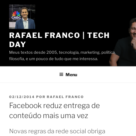
Pular
para
o
conteúdo
RAFAEL FRANCO | TECH
DAY
Meus textos desde 2005, tecnologia, marketing, política,
filosofia, e um pouco de tudo que me interessa.
Menu
PUBLICADO
02/12/2014
POR
RAFAEL FRANCO
EM
Facebook reduz entrega de
conteúdo mais uma vez
Novas regras da rede social obriga