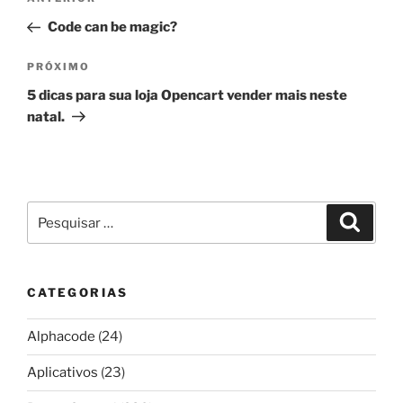
Post
de
anterior
Code can be magic?
Post
Próximo
PRÓXIMO
post
5 dicas para sua loja Opencart vender mais neste
natal.
Pesquisar
Pesqui
por:
CATEGORIAS
Alphacode
(24)
Aplicativos
(23)