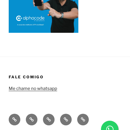
FALE COMIGO
Me chame no whatsapp
Quem
Minha
Contrate
Soluções
Tecnologia
sou
empresa
uma
financeiras