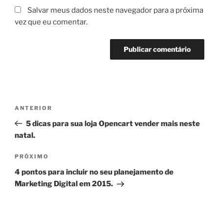
Salvar meus dados neste navegador para a próxima
vez que eu comentar.
Navegação
Post
ANTERIOR
de
anterior
5 dicas para sua loja Opencart vender mais neste
Post
natal.
Próximo
PRÓXIMO
post
4 pontos para incluir no seu planejamento de
Marketing Digital em 2015.