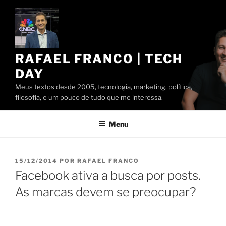
Pular
para
o
conteúdo
RAFAEL FRANCO | TECH
DAY
Meus textos desde 2005, tecnologia, marketing, política,
filosofia, e um pouco de tudo que me interessa.
Menu
PUBLICADO
15/12/2014
POR
RAFAEL FRANCO
EM
Facebook ativa a busca por posts.
As marcas devem se preocupar?