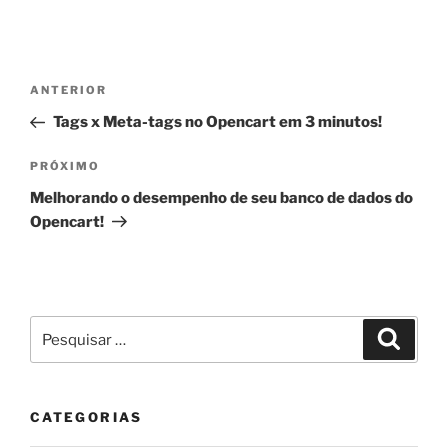
Navegação
Post
ANTERIOR
de
anterior
Tags x Meta-tags no Opencart em 3 minutos!
Post
Próximo
PRÓXIMO
post
Melhorando o desempenho de seu banco de dados do
Opencart!
Pesquisar
Pesqui
por:
CATEGORIAS