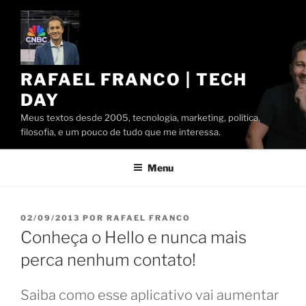
Pular
para
o
conteúdo
RAFAEL FRANCO | TECH
DAY
Meus textos desde 2005, tecnologia, marketing, política,
filosofia, e um pouco de tudo que me interessa.
Menu
PUBLICADO
02/09/2013
POR
RAFAEL FRANCO
EM
Conheça o Hello e nunca mais
perca nenhum contato!
Saiba como esse aplicativo vai aumentar