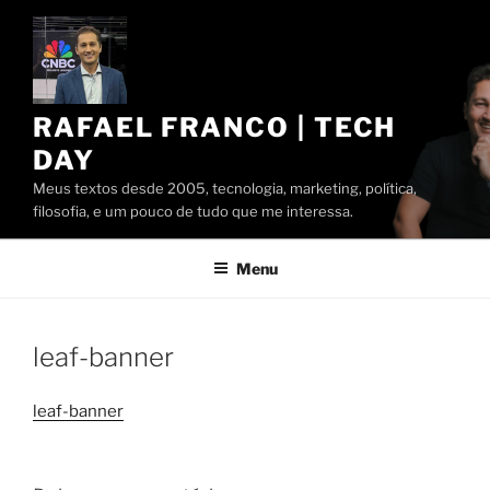
Pular
para
o
conteúdo
RAFAEL FRANCO | TECH
DAY
Meus textos desde 2005, tecnologia, marketing, política,
filosofia, e um pouco de tudo que me interessa.
Menu
leaf-banner
leaf-banner