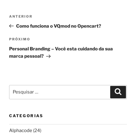
Navegação
Post
ANTERIOR
de
anterior
Como funciona o VQmod no Opencart?
Post
Próximo
PRÓXIMO
post
Personal Branding – Você esta cuidando da sua
marca pessoal?
Pesquisar
Pesqui
por:
CATEGORIAS
Alphacode
(24)