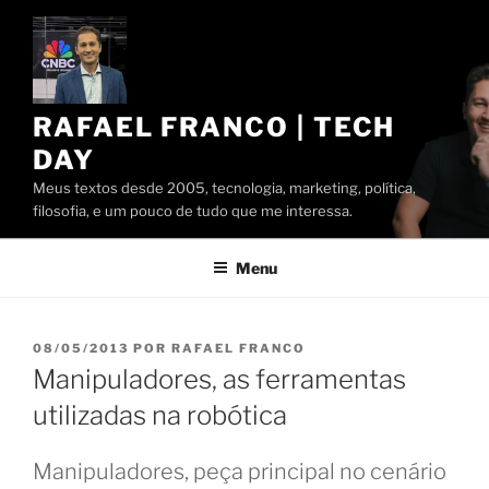
Pular
para
o
conteúdo
RAFAEL FRANCO | TECH
DAY
Meus textos desde 2005, tecnologia, marketing, política,
filosofia, e um pouco de tudo que me interessa.
Menu
PUBLICADO
08/05/2013
POR
RAFAEL FRANCO
EM
Manipuladores, as ferramentas
utilizadas na robótica
Manipuladores, peça principal no cenário