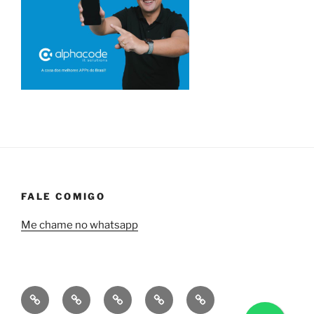
FALE COMIGO
Me chame no whatsapp
Quem
Minha
Contrate
Soluções
Tecnologia
sou
empresa
uma
financeiras