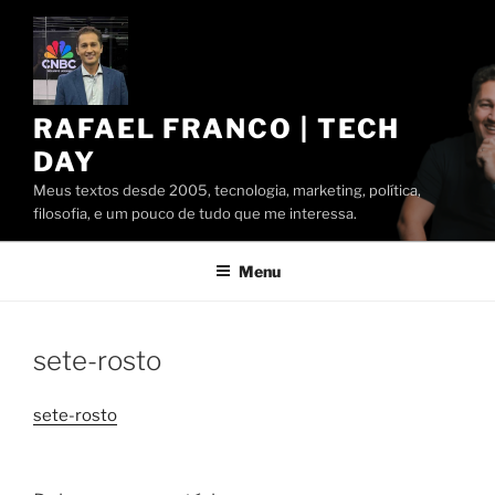
Pular
para
o
conteúdo
RAFAEL FRANCO | TECH
DAY
Meus textos desde 2005, tecnologia, marketing, política,
filosofia, e um pouco de tudo que me interessa.
Menu
sete-rosto
sete-rosto