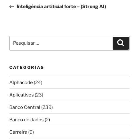
de
anterior
Inteligência artificial forte – (Strong AI)
Post
Pesquisar
Pesqui
por:
CATEGORIAS
Alphacode
(24)
Aplicativos
(23)
Banco Central
(239)
Banco de dados
(2)
Carreira
(9)