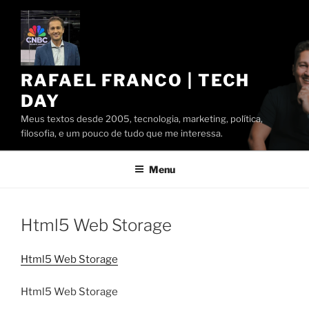
Pular
para
o
conteúdo
RAFAEL FRANCO | TECH
DAY
Meus textos desde 2005, tecnologia, marketing, política,
filosofia, e um pouco de tudo que me interessa.
Menu
Html5 Web Storage
Html5 Web Storage
Html5 Web Storage