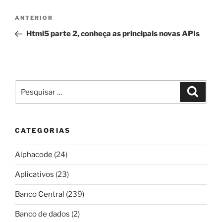
Navegação
Post
ANTERIOR
de
anterior
Html5 parte 2, conheça as principais novas APIs
Post
Pesquisar
Pesqui
por:
CATEGORIAS
Alphacode
(24)
Aplicativos
(23)
Banco Central
(239)
Banco de dados
(2)