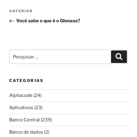
Navegação
Post
ANTERIOR
de
anterior
Você sabe o que é o Glonass?
Post
Pesquisar
Pesqui
por:
CATEGORIAS
Alphacode
(24)
Aplicativos
(23)
Banco Central
(239)
Banco de dados
(2)