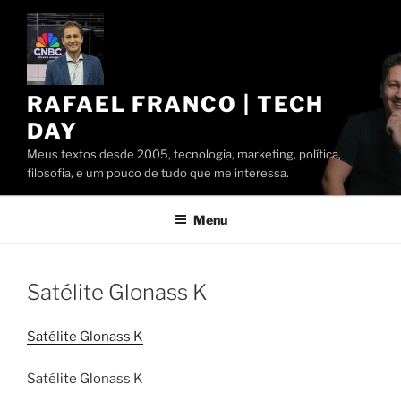
Pular
para
o
conteúdo
RAFAEL FRANCO | TECH
DAY
Meus textos desde 2005, tecnologia, marketing, política,
filosofia, e um pouco de tudo que me interessa.
Menu
Satélite Glonass K
Satélite Glonass K
Satélite Glonass K