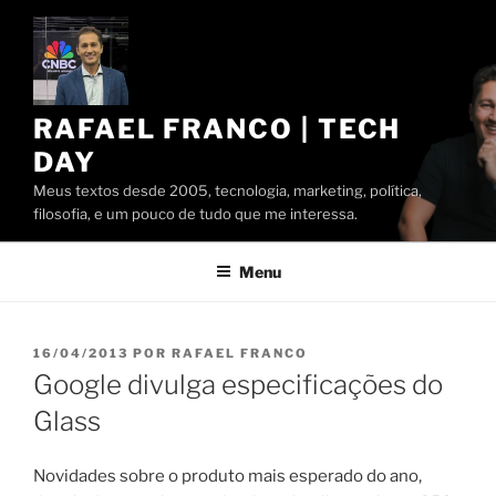
Pular
para
o
conteúdo
RAFAEL FRANCO | TECH
DAY
Meus textos desde 2005, tecnologia, marketing, política,
filosofia, e um pouco de tudo que me interessa.
Menu
PUBLICADO
16/04/2013
POR
RAFAEL FRANCO
EM
Google divulga especificações do
Glass
Novidades sobre o produto mais esperado do ano,