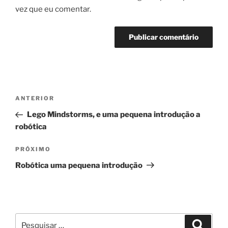
vez que eu comentar.
Navegação
Post
ANTERIOR
de
anterior
Lego Mindstorms, e uma pequena introdução a
Post
robótica
Próximo
PRÓXIMO
post
Robótica uma pequena introdução
Pesquisar
Pesqui