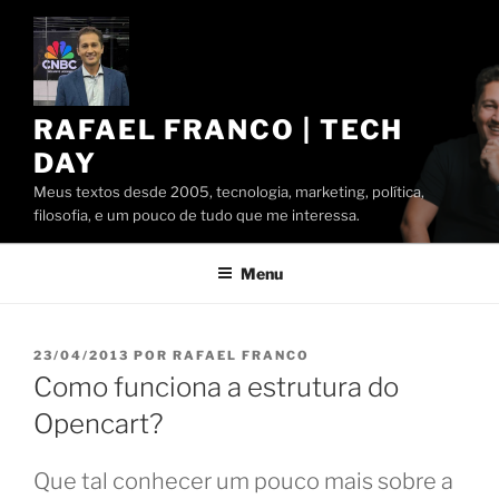
Pular
para
o
conteúdo
RAFAEL FRANCO | TECH
DAY
Meus textos desde 2005, tecnologia, marketing, política,
filosofia, e um pouco de tudo que me interessa.
Menu
PUBLICADO
23/04/2013
POR
RAFAEL FRANCO
EM
Como funciona a estrutura do
Opencart?
Que tal conhecer um pouco mais sobre a