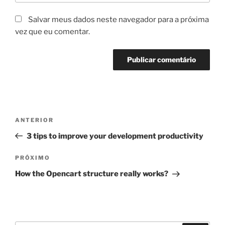
Salvar meus dados neste navegador para a próxima
vez que eu comentar.
Navegação
Post
ANTERIOR
de
anterior
3 tips to improve your development productivity
Post
Próximo
PRÓXIMO
post
How the Opencart structure really works?