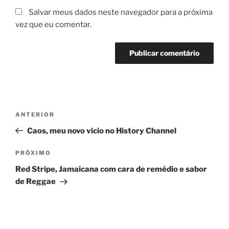
Salvar meus dados neste navegador para a próxima
vez que eu comentar.
Navegação
Post
ANTERIOR
de
anterior
Caos, meu novo vício no History Channel
Post
Próximo
PRÓXIMO
post
Red Stripe, Jamaicana com cara de remédio e sabor
de Reggae