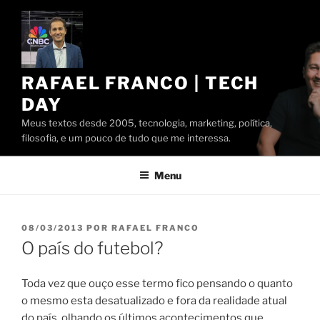
Pular
para
o
conteúdo
RAFAEL FRANCO | TECH
DAY
Meus textos desde 2005, tecnologia, marketing, política,
filosofia, e um pouco de tudo que me interessa.
Menu
PUBLICADO
08/03/2013
POR
RAFAEL FRANCO
EM
O país do futebol?
Toda vez que ouço esse termo fico pensando o quanto
o mesmo esta desatualizado e fora da realidade atual
do país, olhando os últimos acontecimentos que