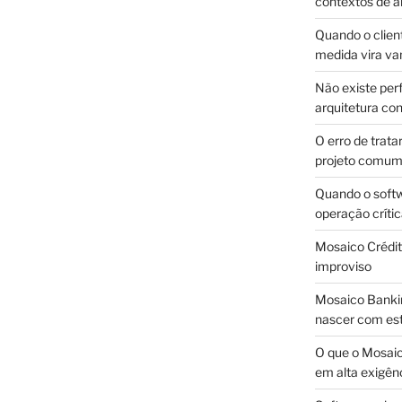
contextos de a
Quando o client
medida vira v
Não existe pe
arquitetura con
O erro de trata
projeto comu
Quando o soft
operação críti
Mosaico Crédito
improviso
Mosaico Bankin
nascer com est
O que o Mosaic
em alta exigên