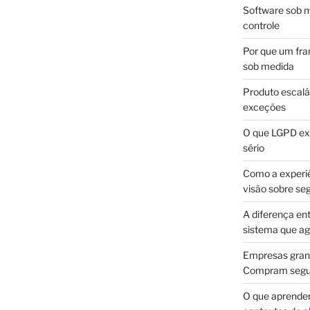
Software sob m
controle
Por que um fra
sob medida
Produto escalá
exceções
O que LGPD exi
sério
Como a experi
visão sobre se
A diferença en
sistema que a
Empresas gran
Compram segur
O que aprende