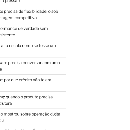
lta pressão
e precisa de flexibilidade, o sob
antagem competitiva
rformance de verdade sem
sistente
r alta escala como se fosse um
m
ware precisa conversar com uma
ca
: por que crédito não tolera
g: quando o produto precisa
rutura
o mostrou sobre operação digital
cia