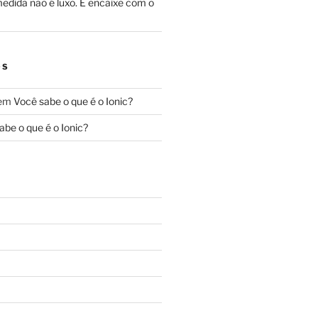
edida não é luxo. É encaixe com o
OS
em
Você sabe o que é o Ionic?
abe o que é o Ionic?