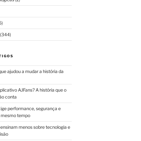
5)
(344)
TIGOS
 que ajudou a mudar a história da
licativo AJFans? A história que o
ão conta
ige performance, segurança e
ao mesmo tempo
ensinam menos sobre tecnologia e
isão