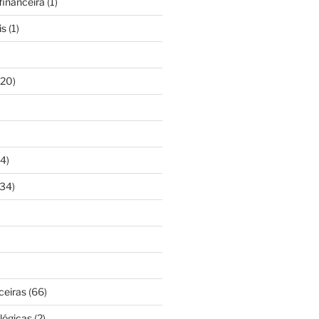
inanceira
(1)
is
(1)
20)
4)
34)
ceiras
(66)
lógicas
(2)