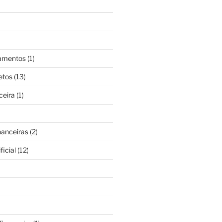
gamentos
(1)
etos
(13)
ceira
(1)
nanceiras
(2)
ficial
(12)