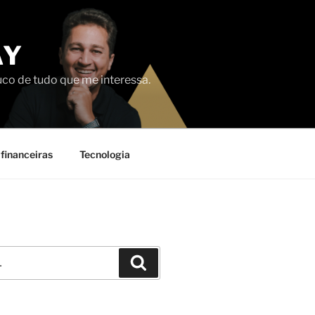
AY
uco de tudo que me interessa.
financeiras
Tecnologia
Pesquisar