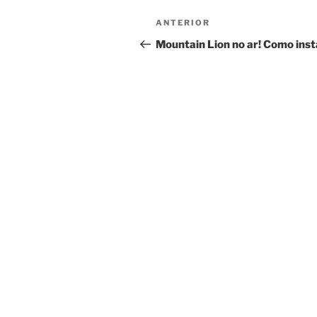
Navegação
Post
ANTERIOR
de
anterior
Mountain Lion no ar! Como inst
Post