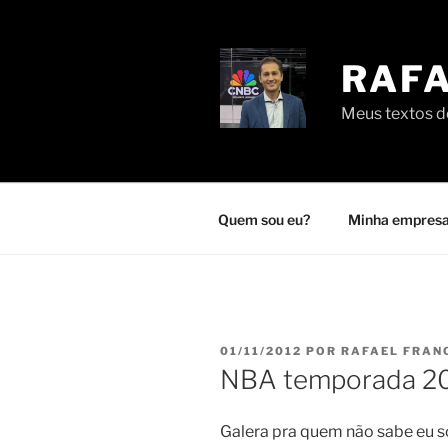
Pular
para
o
RAFA
conteúdo
Meus textos de
Quem sou eu?
Minha empresa
PUBLICADO
01/11/2012
POR
RAFAEL FRAN
EM
NBA temporada 20
Galera pra quem não sabe eu so