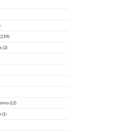
)
(239)
s
(2)
ismo
(12)
o
(1)