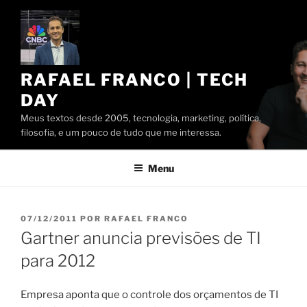
Pular
para
o
conteúdo
RAFAEL FRANCO | TECH
DAY
Meus textos desde 2005, tecnologia, marketing, política,
filosofia, e um pouco de tudo que me interessa.
Menu
PUBLICADO
07/12/2011
POR
RAFAEL FRANCO
EM
Gartner anuncia previsões de TI
para 2012
Empresa aponta que o controle dos orçamentos de TI