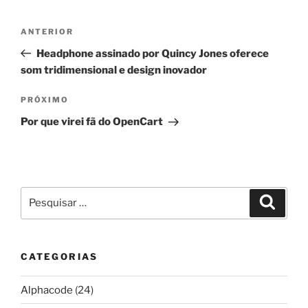
Navegação
Post
ANTERIOR
de
anterior
Headphone assinado por Quincy Jones oferece
Post
som tridimensional e design inovador
Próximo
PRÓXIMO
post
Por que virei fã do OpenCart
Pesquisar
Pesqui
por:
CATEGORIAS
Alphacode
(24)