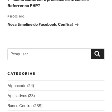
Post
Referrer no PHP?
Próximo
PRÓXIMO
post
Nova timeline do Facebook. Confira!
Pesquisar
Pesqui
por:
CATEGORIAS
Alphacode
(24)
Aplicativos
(23)
Banco Central
(239)