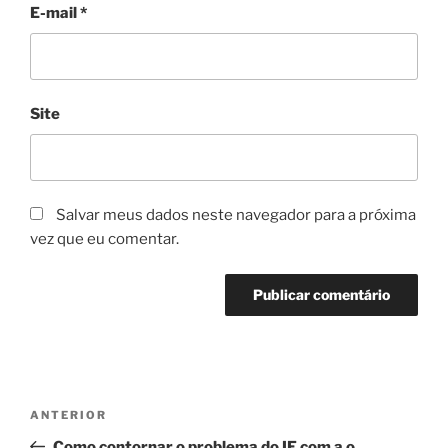
E-mail
*
Site
Salvar meus dados neste navegador para a próxima
vez que eu comentar.
Navegação
Post
ANTERIOR
de
anterior
Como contornar o problema do IE com a o