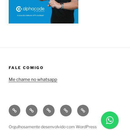
FALE COMIGO
Me chame no whatsapp
Quem
Minha
Contrate
Soluções
Tecnologia
sou
empresa
uma
financeiras
eu?
a
consultoria
Orgulhosamente desenvolvido com WordPress