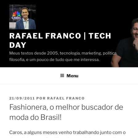
Pular
para
o
conteúdo
RAFAEL FRANCO | TECH
DAY
Meus textos desde 2005, tecnologia, marketing, política,
filosofia, e um pouco de tudo que me interessa.
Menu
PUBLICADO
21/09/2011
POR
RAFAEL FRANCO
EM
Fashionera, o melhor buscador de
moda do Brasil!
Caros, a alguns meses venho trabalhando junto com o