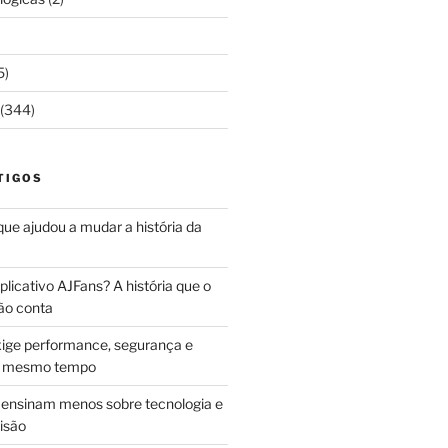
5)
(344)
TIGOS
 que ajudou a mudar a história da
licativo AJFans? A história que o
ão conta
ige performance, segurança e
ao mesmo tempo
ensinam menos sobre tecnologia e
isão