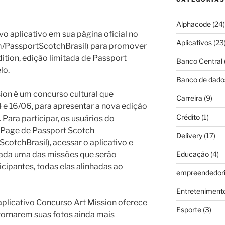
Alphacode
(24)
o aplicativo em sua página oficial no
Aplicativos
(23
PassportScotchBrasil) para promover
ition, edição limitada de Passport
Banco Central
lo.
Banco de dado
ion é um concurso cultural que
Carreira
(9)
 e 16/06, para apresentar a nova edição
Crédito
(1)
Para participar, os usuários do
 Page de Passport Scotch
Delivery
(17)
tchBrasil), acessar o aplicativo e
cada uma das missões que serão
Educação
(4)
cipantes, todas elas alinhadas ao
empreendedor
Entreteniment
aplicativo Concurso Art Mission oferece
Esporte
(3)
 tornarem suas fotos ainda mais