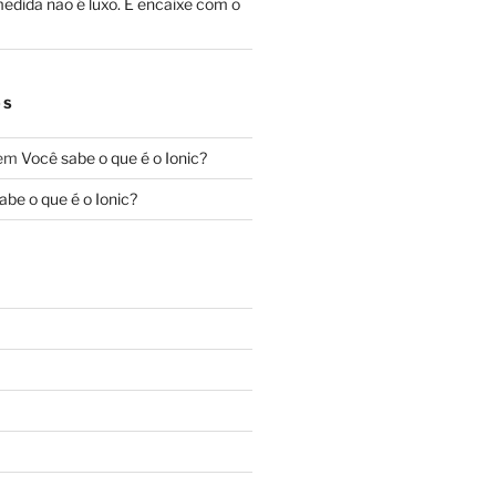
edida não é luxo. É encaixe com o
OS
em
Você sabe o que é o Ionic?
abe o que é o Ionic?