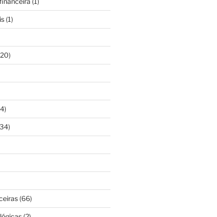
inanceira
(1)
is
(1)
20)
4)
34)
ceiras
(66)
lógicas
(2)