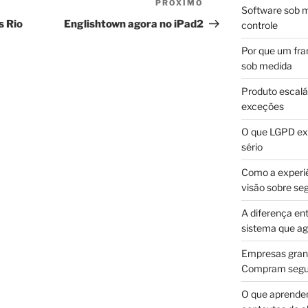
PRÓXIMO
Próximo
Software sob m
post
s Rio
Englishtown agora no iPad2
controle
Por que um fra
sob medida
Produto escalá
exceções
O que LGPD exi
sério
Como a experi
visão sobre se
A diferença en
sistema que a
Empresas gran
Compram segur
O que aprende