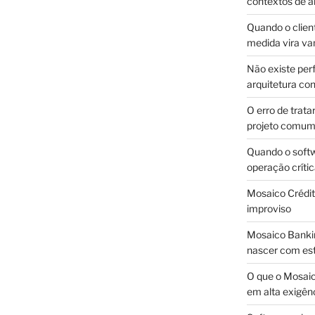
contextos de a
Quando o client
medida vira v
Não existe pe
arquitetura con
O erro de trata
projeto comu
Quando o soft
operação críti
Mosaico Crédito
improviso
Mosaico Bankin
nascer com est
O que o Mosaic
em alta exigên