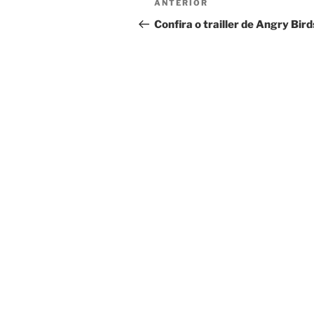
Post
ANTERIOR
de
anterior
Confira o trailler de Angry Bird
Post