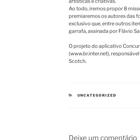
artísticas e criativas.
Ao todo, iremos propor 8 missõ
premiaremos os autores das fo
exclusivo que, entre outros it
garrafa, assinada por Flávio S
O projeto do aplicativo Concurs
(www.br.inter.net), responsáve
Scotch.
CATEGORIAS
UNCATEGORIZED
Deixe um comentário