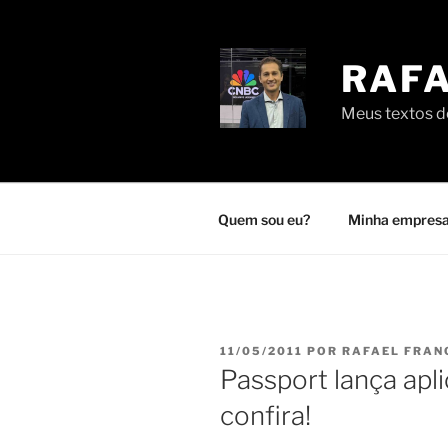
Pular
para
o
RAFA
conteúdo
Meus textos de
Quem sou eu?
Minha empresa
PUBLICADO
11/05/2011
POR
RAFAEL FRAN
EM
Passport lança apli
confira!