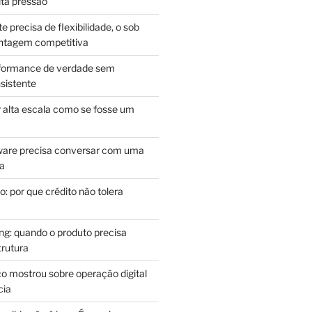
lta pressão
e precisa de flexibilidade, o sob
antagem competitiva
rformance de verdade sem
sistente
r alta escala como se fosse um
m
ware precisa conversar com uma
ca
: por que crédito não tolera
g: quando o produto precisa
rutura
o mostrou sobre operação digital
cia