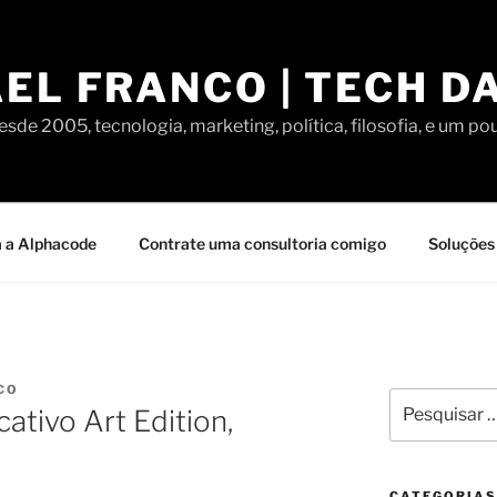
EL FRANCO | TECH D
sde 2005, tecnologia, marketing, política, filosofia, e um po
 a Alphacode
Contrate uma consultoria comigo
Soluções 
CO
Pesquisar
cativo Art Edition,
por:
CATEGORIAS