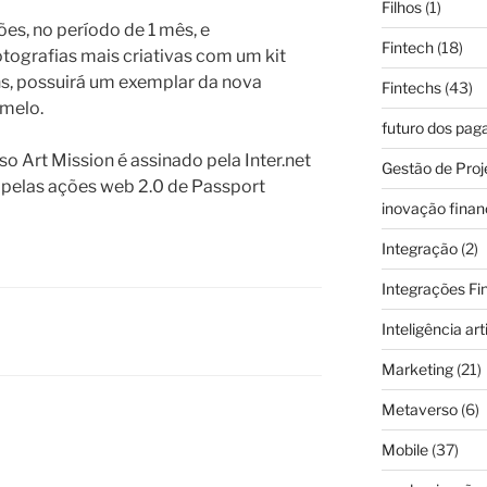
Filhos
(1)
es, no período de 1 mês, e
Fintech
(18)
tografias mais criativas com um kit
ens, possuirá um exemplar da nova
Fintechs
(43)
amelo.
futuro dos pa
o Art Mission é assinado pela Inter.net
Gestão de Proj
l pelas ações web 2.0 de Passport
inovação finan
Integração
(2)
Integrações Fi
Inteligência arti
Marketing
(21)
Metaverso
(6)
Mobile
(37)