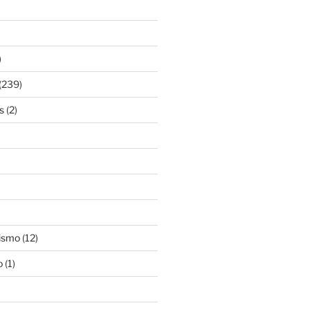
)
(239)
s
(2)
ismo
(12)
o
(1)