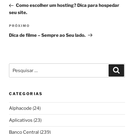
de
anterior
Como escolher um hosting? Dica para hospedar
Post
seu site.
Próximo
PRÓXIMO
post
Dica de filme – Sempre ao Seu lado.
Pesquisar
Pesqui
por:
CATEGORIAS
Alphacode
(24)
Aplicativos
(23)
Banco Central
(239)