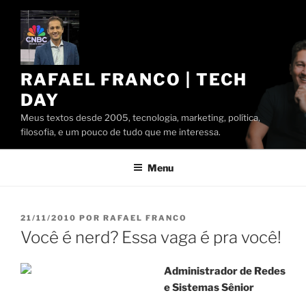
Pular
para
o
conteúdo
RAFAEL FRANCO | TECH
DAY
Meus textos desde 2005, tecnologia, marketing, política,
filosofia, e um pouco de tudo que me interessa.
Menu
PUBLICADO
21/11/2010
POR
RAFAEL FRANCO
EM
Você é nerd? Essa vaga é pra você!
Administrador de Redes
e Sistemas Sênior