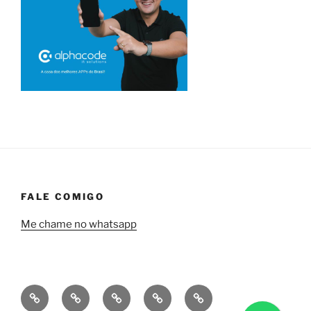
FALE COMIGO
Me chame no whatsapp
Quem
Minha
Contrate
Soluções
Tecnologia
sou
empresa
uma
financeiras