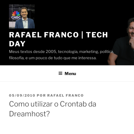
Pular
para
o
conteúdo
RAFAEL FRANCO | TECH
DAY
Meus textos desde 2005, tecnologia, marketing, política,
filosofia, e um pouco de tudo que me interessa.
Menu
PUBLICADO
05/09/2010
POR
RAFAEL FRANCO
EM
Como utilizar o Crontab da
Dreamhost?