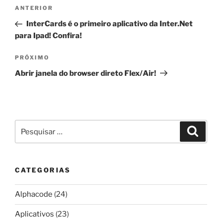
Navegação
Post
ANTERIOR
de
anterior
InterCards é o primeiro aplicativo da Inter.Net
Post
para Ipad! Confira!
Próximo
PRÓXIMO
post
Abrir janela do browser direto Flex/Air!
Pesquisar
Pesqui
por:
CATEGORIAS
Alphacode
(24)
Aplicativos
(23)