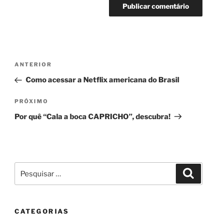
Navegação
Post
ANTERIOR
de
anterior
Como acessar a Netflix americana do Brasil
Post
Próximo
PRÓXIMO
post
Por quê “Cala a boca CAPRICHO”, descubra!
Pesquisar
Pesqui
por:
CATEGORIAS