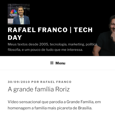
Pular
para
o
conteúdo
RAFAEL FRANCO | TECH
DAY
Meus textos desde 2005, tecnologia, marketing, política,
filosofia, e um pouco de tudo que me interessa.
Menu
PUBLICADO
30/09/2010
POR
RAFAEL FRANCO
EM
A grande família Roriz
Vídeo sensacional que parodia a Grande Familia, em
homenagem a familia mais picareta de Brasília.