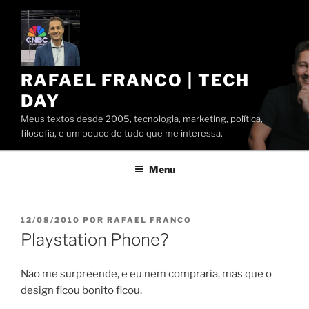
Pular
para
o
conteúdo
RAFAEL FRANCO | TECH
DAY
Meus textos desde 2005, tecnologia, marketing, política,
filosofia, e um pouco de tudo que me interessa.
Menu
PUBLICADO
12/08/2010
POR
RAFAEL FRANCO
EM
Playstation Phone?
Não me surpreende, e eu nem compraria, mas que o
design ficou bonito ficou.