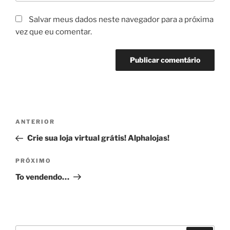
Salvar meus dados neste navegador para a próxima
vez que eu comentar.
Navegação
Post
ANTERIOR
de
anterior
Crie sua loja virtual grátis! Alphalojas!
Post
Próximo
PRÓXIMO
post
To vendendo…