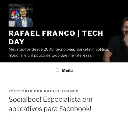
Pular
para
o
conteúdo
RAFAEL FRANCO | TECH
DAY
Meus textos desde 2005, tecnologia, marketing, política,
filosofia, e um pouco de tudo que me interessa.
Menu
PUBLICADO
22/01/2010
POR
RAFAEL FRANCO
EM
Socialbee! Especialista em
aplicativos para Facebook!