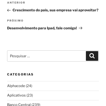
Navegação
Post
ANTERIOR
de
anterior
Crescimento do país, sua empresa vai aproveitar?
Post
Próximo
PRÓXIMO
post
Desenvolvimento para Ipad, fale comigo!
Pesquisar
Pesqui
por:
CATEGORIAS
Alphacode
(24)
Aplicativos
(23)
Banco Central
(239)