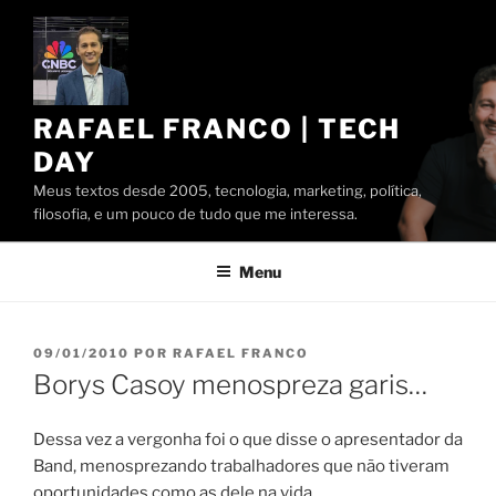
Pular
para
o
conteúdo
RAFAEL FRANCO | TECH
DAY
Meus textos desde 2005, tecnologia, marketing, política,
filosofia, e um pouco de tudo que me interessa.
Menu
PUBLICADO
09/01/2010
POR
RAFAEL FRANCO
EM
Borys Casoy menospreza garis…
Dessa vez a vergonha foi o que disse o apresentador da
Band, menosprezando trabalhadores que não tiveram
oportunidades como as dele na vida…