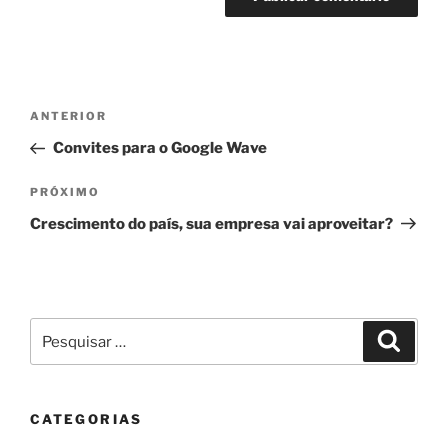
Navegação
Post
ANTERIOR
de
anterior
Convites para o Google Wave
Post
Próximo
PRÓXIMO
post
Crescimento do país, sua empresa vai aproveitar?
Pesquisar
Pesqui
por:
CATEGORIAS