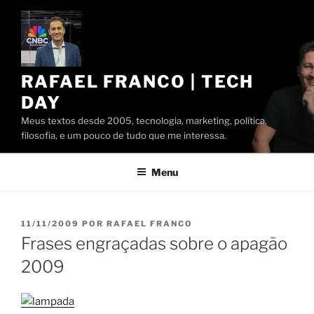
Pular
para
o
conteúdo
RAFAEL FRANCO | TECH
DAY
Meus textos desde 2005, tecnologia, marketing, política,
filosofia, e um pouco de tudo que me interessa.
Menu
PUBLICADO
11/11/2009
POR
RAFAEL FRANCO
EM
Frases engraçadas sobre o apagão
2009