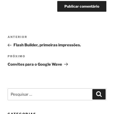
Navegação
Post
ANTERIOR
de
anterior
Flash Builder, primeiras impressões.
Post
Próximo
PRÓXIMO
post
Convites para o Google Wave
Pesquisar
Pesqui
por: