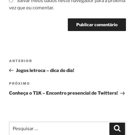
Salvar meus dados neste navegador para a próxima
vez que eu comentar.
Navegação
Post
ANTERIOR
de
anterior
Jogos letroca – dica do dia!
Post
Próximo
PRÓXIMO
post
Conheça o T1K – Encontro presencial de Twitters!
Pesquisar
Pesqui
por: