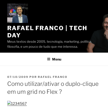
Pular
para
o
conteúdo
RAFAEL FRANCO | TECH
DAY
Meus textos desde 2005, tecnologia, marketing, política,
filosofia, e um pouco de tudo que me interessa.
Menu
PUBLICADO
07/10/2009
POR
RAFAEL FRANCO
EM
Como utilizar/ativar o duplo-clique
em um grid no Flex ?