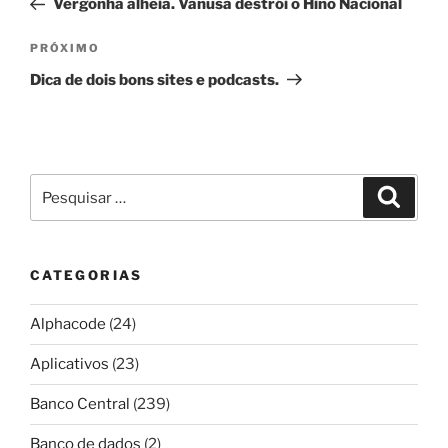
Vergonha alheia. Vanusa destrói o Hino Nacional
Post
Próximo
PRÓXIMO
post
Dica de dois bons sites e podcasts.
Pesquisar
Pesqui
por:
CATEGORIAS
Alphacode
(24)
Aplicativos
(23)
Banco Central
(239)
Banco de dados
(2)