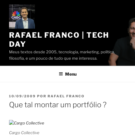
Pular
para
o
conteúdo
RAFAEL FRANCO | TECH
DAY
Meus textos desde 2005, tecnologia, marketing, política,
filosofia, e um pouco de tudo que me interessa.
Menu
PUBLICADO
10/09/2009
POR
RAFAEL FRANCO
EM
Que tal montar um portfólio ?
Cargo Collective