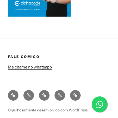
FALE COMIGO
Me chame no whatsapp
Quem
Minha
Contrate
Soluções
Tecnologia
sou
empresa
uma
financeiras
eu?
a
consultoria
Orgulhosamente desenvolvido com WordPress
Alphacode
comigo