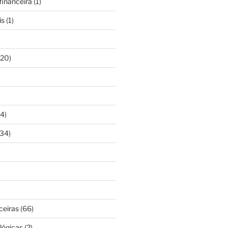
inanceira
(1)
is
(1)
20)
4)
34)
ceiras
(66)
lógicas
(2)