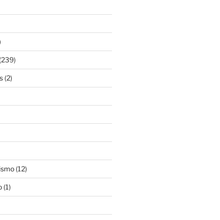
)
(239)
s
(2)
ismo
(12)
o
(1)