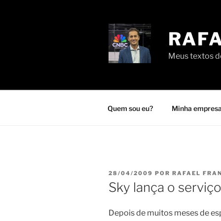
Pular
para
o
RAFA
conteúdo
Meus textos de
Quem sou eu?
Minha empresa
PUBLICADO
28/04/2009
POR
RAFAEL FRA
EM
Sky lança o serviç
Depois de muitos meses de esp