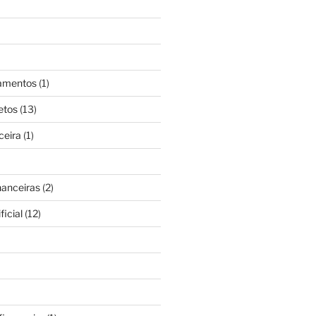
gamentos
(1)
etos
(13)
ceira
(1)
nanceiras
(2)
ficial
(12)