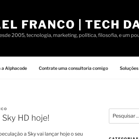
EL FRANCO | TECH D
sde 2005, tecnologia, marketing, política, filosofia, e um po
 a Alphacode
Contrate uma consultoria comigo
Soluções 
NCO
Pesquisar
o Sky HD hoje!
por:
eculação a Sky vai lançar hoje o seu
CATEGORIAS