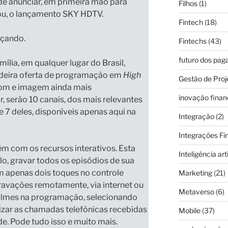
de anunciar, em primeira mão para
Filhos
(1)
ou, o lançamento
SKY HDTV
.
Fintech
(18)
eçando.
Fintechs
(43)
futuro dos pa
mília, em qualquer lugar do Brasil,
deira
oferta de programação em
High
Gestão de Proj
om e imagem ainda mais
inovação finan
r,
serão 10 canais, dos mais relevantes
e 7 deles, disponíveis apenas aqui na
Integração
(2)
Integrações Fi
m com os recursos interativos. Esta
Inteligência arti
lo,
gravar todos os episódios de sua
 apenas dois toques no controle
Marketing
(21)
avações remotamente, via internet ou
Metaverso
(6)
filmes na programação, selecionando
alizar as chamadas telefônicas recebidas
Mobile
(37)
e. Pode tudo isso e muito mais.