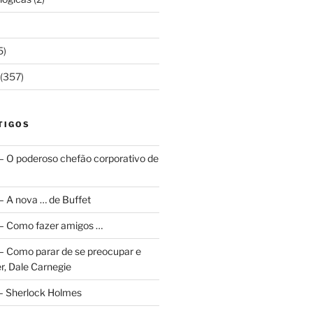
5)
(357)
TIGOS
 – O poderoso chefão corporativo de
 – A nova … de Buffet
a – Como fazer amigos …
a – Como parar de se preocupar e
r, Dale Carnegie
 – Sherlock Holmes