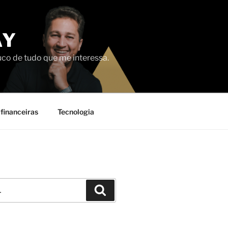
AY
uco de tudo que me interessa.
financeiras
Tecnologia
Pesquisar