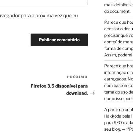
mais detalhes o
do document
avegador para a próxima vez que eu
Parece que hou
acessar o doc
precisar que v
conteúdo manu
forma de compar
Assim, poderei
Parece que hou
informação di
PRÓXIMO
Próximo
carregados. No
post
com base no tó
Firefox 3.5 disponível para
tema do uso de
download.
como isso pode
A partir do con
Hakkoda pela I
para SEO e ada
seu blog. — **