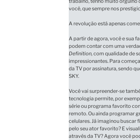
trabalho, tenho muito orgulho 
você, que sempre nos prestigi
A revolução está apenas com
A partir de agora, você e sua fa
podem contar com uma verda
Definition,
com qualidade de s
impressionantes. Para começa
da TV por assinatura, sendo qu
SKY.
Você vai surpreender-se també
tecnologia permite, por exemp
série ou programa favorito
com
remoto. Ou ainda
programar gr
celulares.
Já imaginou buscar 
pelo seu ator favorito? E visu
através da TV? Agora você pod