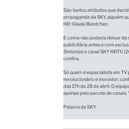
São tantos atributos que deci
propaganda da SKY, alguém que
HD:
Gisele Bündchen
.
E como não poderia deixar de s
publicitária antes e com exclu
Sintonize o canal
SKY HDTV (20
confira.
Só quem é especialista em TV p
revolucionário e inovador:
con
das 17h de 28 de abril.
O equip
apenas pelo pacote de canais.
Palavra da SKY.