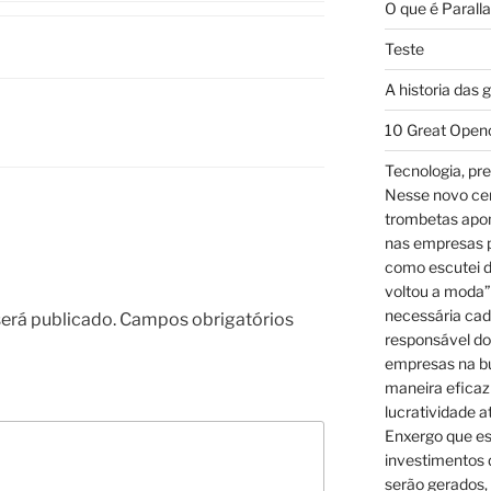
O que é Parall
Teste
A historia das 
10 Great Open
Tecnologia, pre
Nesse novo cená
trombetas apo
nas empresas p
como escutei d
voltou a moda”
necessária cad
erá publicado.
Campos obrigatórios
responsável dos
empresas na bu
maneira eficaz
lucratividade a
Enxergo que es
investimentos 
serão gerados, 