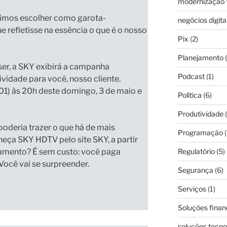
modernização f
dimos escolher como garota-
negócios digita
 refletisse na essência o que é o nosso
Pix
(2)
Planejamento
(
er, a
SKY exibirá a campanha
Podcast
(1)
sividade para você
, nosso cliente.
1) às 20h deste domingo, 3 de maio
e
Política
(6)
Produtividade
(
oderia trazer o que há de mais
Programação
(
heça SKY HDTV
pelo site SKY,
a partir
amento? É sem custo: você paga
Regulatório
(5)
Você vai se surpreender.
Segurança
(6)
Serviços
(1)
Soluções finan
soluções tecno