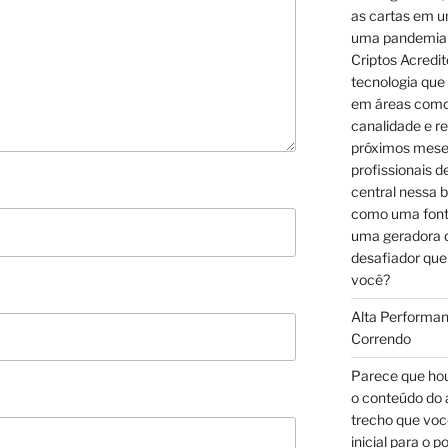
as cartas em u
uma pandemia 
Criptos Acredi
tecnologia que
em áreas como 
canalidade e r
próximos mese
profissionais 
central nessa b
como uma font
uma geradora d
desafiador que
você?
Alta Performan
Correndo
Parece que hou
o conteúdo do 
trecho que voc
inicial para o 