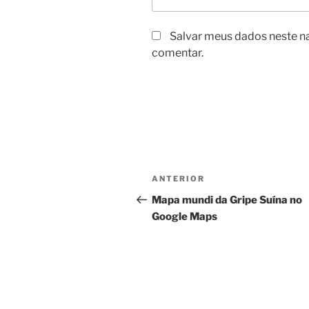
Salvar meus dados neste n
comentar.
Navegação
Post
ANTERIOR
de
anterior
Mapa mundi da Gripe Suína no
Google Maps
Post