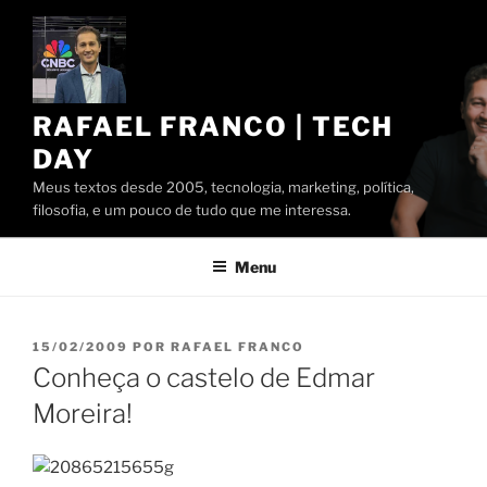
Pular
para
o
conteúdo
RAFAEL FRANCO | TECH
DAY
Meus textos desde 2005, tecnologia, marketing, política,
filosofia, e um pouco de tudo que me interessa.
Menu
PUBLICADO
15/02/2009
POR
RAFAEL FRANCO
EM
Conheça o castelo de Edmar
Moreira!