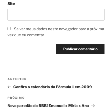
Site
Salvar meus dados neste navegador para a próxima
vez que eu comentar.
Navegação
Post
ANTERIOR
de
anterior
Confira o calendário da Fórmula 1 em 2009
Post
Próximo
PRÓXIMO
post
Novo paredão do BBB! Emanuel x Mirla x Ana