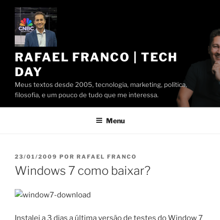
Pular
para
o
conteúdo
RAFAEL FRANCO | TECH
DAY
Meus textos desde 2005, tecnologia, marketing, política,
filosofia, e um pouco de tudo que me interessa.
Menu
PUBLICADO
23/01/2009
POR
RAFAEL FRANCO
EM
Windows 7 como baixar?
Instalei a 3 dias a última versão de testes do Window 7