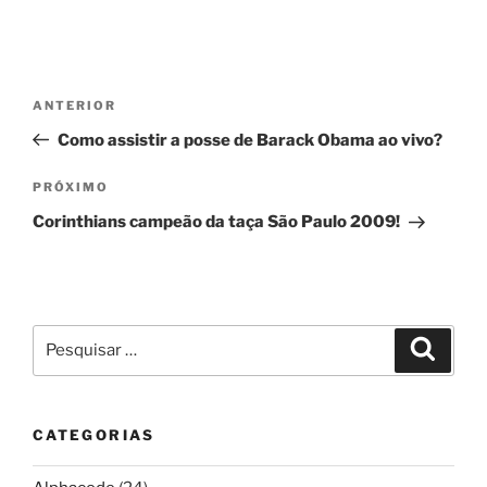
Navegação
Post
ANTERIOR
de
anterior
Como assistir a posse de Barack Obama ao vivo?
Post
Próximo
PRÓXIMO
post
Corinthians campeão da taça São Paulo 2009!
Pesquisar
Pesqui
por:
CATEGORIAS