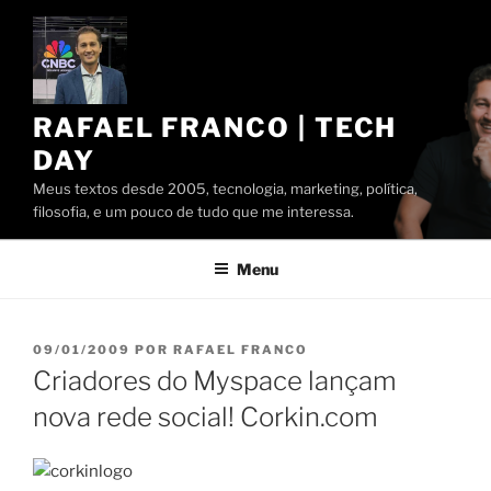
Pular
para
o
conteúdo
RAFAEL FRANCO | TECH
DAY
Meus textos desde 2005, tecnologia, marketing, política,
filosofia, e um pouco de tudo que me interessa.
Menu
PUBLICADO
09/01/2009
POR
RAFAEL FRANCO
EM
Criadores do Myspace lançam
nova rede social! Corkin.com