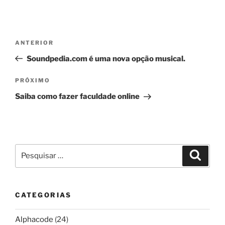
Navegação
Post
ANTERIOR
de
anterior
Soundpedia.com é uma nova opção musical.
Post
Próximo
PRÓXIMO
post
Saiba como fazer faculdade online
Pesquisar
Pesqui
por:
CATEGORIAS
Alphacode
(24)