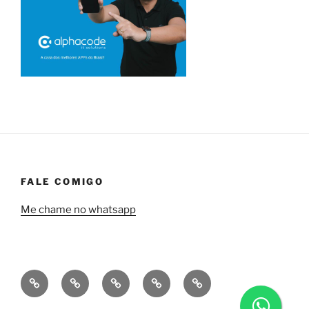
FALE COMIGO
Me chame no whatsapp
Quem
Minha
Contrate
Soluções
Tecnologia
sou
empresa
uma
financeiras