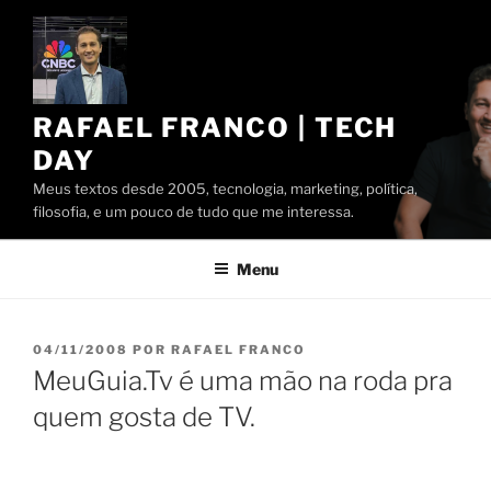
Pular
para
o
conteúdo
RAFAEL FRANCO | TECH
DAY
Meus textos desde 2005, tecnologia, marketing, política,
filosofia, e um pouco de tudo que me interessa.
Menu
PUBLICADO
04/11/2008
POR
RAFAEL FRANCO
EM
MeuGuia.Tv é uma mão na roda pra
quem gosta de TV.