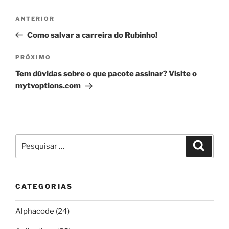
Navegação
Post
ANTERIOR
de
anterior
Como salvar a carreira do Rubinho!
Post
Próximo
PRÓXIMO
post
Tem dúvidas sobre o que pacote assinar? Visite o
mytvoptions.com
Pesquisar
Pesqui
por:
CATEGORIAS
Alphacode
(24)