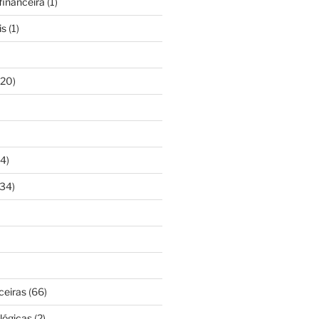
inanceira
(1)
is
(1)
20)
4)
34)
ceiras
(66)
lógicas
(2)