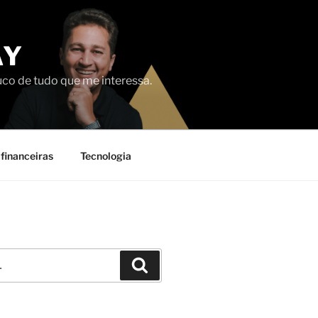
AY
uco de tudo que me interessa.
financeiras
Tecnologia
Pesquisar