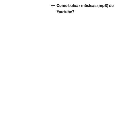
de
anterior
Como baixar músicas (mp3) do
Youtube?
Post