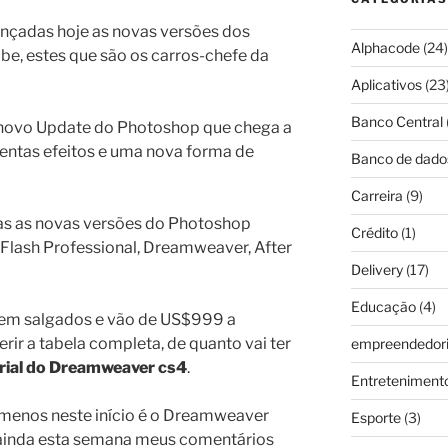
nçadas hoje as novas versões dos
Alphacode
(24)
e, estes que são os carros-chefe da
Aplicativos
(23
Banco Central
 novo Update do Photoshop que chega a
entas efeitos e uma nova forma de
Banco de dado
Carreira
(9)
s as novas versões do Photoshop
Crédito
(1)
, Flash Professional, Dreamweaver, After
Delivery
(17)
Educação
(4)
em salgados e vão de US$999 a
rir a tabela completa, de quanto vai ter
empreendedor
rial do Dreamweaver cs4
.
Entreteniment
 menos neste início é o Dreamweaver
Esporte
(3)
o ainda esta semana meus comentários