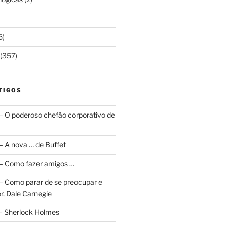
5)
(357)
TIGOS
 – O poderoso chefão corporativo de
 – A nova … de Buffet
a – Como fazer amigos …
a – Como parar de se preocupar e
r, Dale Carnegie
 – Sherlock Holmes