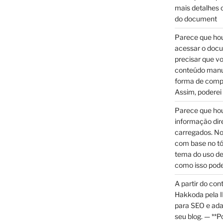
mais detalhes o
do document
Parece que hou
acessar o doc
precisar que v
conteúdo manu
forma de compar
Assim, poderei
Parece que hou
informação di
carregados. No
com base no tó
tema do uso de
como isso pode
A partir do con
Hakkoda pela I
para SEO e ada
seu blog. — **