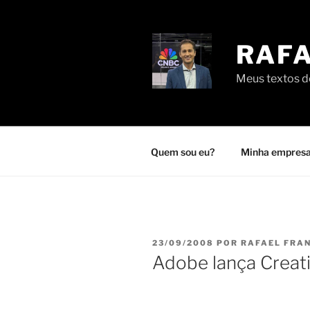
Pular
para
o
RAFA
conteúdo
Meus textos de
Quem sou eu?
Minha empresa
PUBLICADO
23/09/2008
POR
RAFAEL FRA
EM
Adobe lança Creati