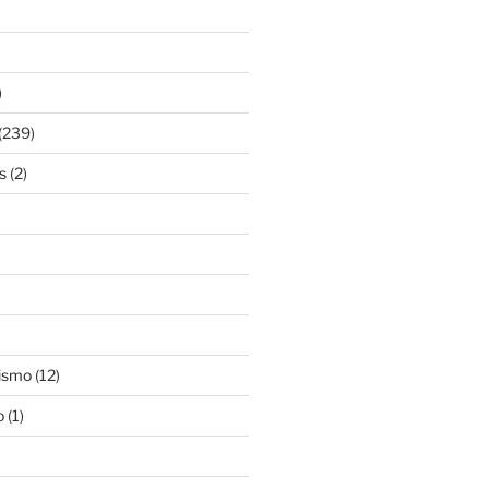
)
(239)
s
(2)
ismo
(12)
o
(1)