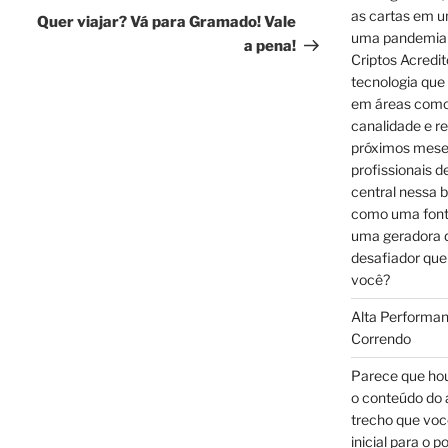
as cartas em u
post
Quer viajar? Vá para Gramado! Vale
uma pandemia 
a pena!
Criptos Acredi
tecnologia que
em áreas como 
canalidade e r
próximos mese
profissionais 
central nessa b
como uma font
uma geradora d
desafiador que
você?
Alta Performan
Correndo
Parece que hou
o conteúdo do 
trecho que voc
inicial para o 