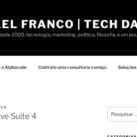
EL FRANCO | TECH D
sde 2005, tecnologia, marketing, política, filosofia, e um po
 a Alphacode
Contrate uma consultoria comigo
Soluções 
NCO
Pesquisar
ve Suite 4
por:
CATEGORIAS