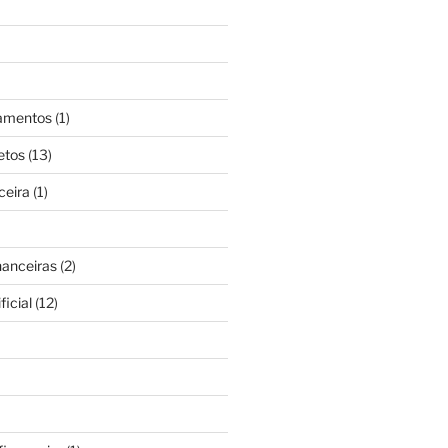
gamentos
(1)
etos
(13)
ceira
(1)
nanceiras
(2)
ficial
(12)