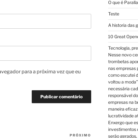
O que é Parall
Teste
A historia das 
10 Great Open
Tecnologia, pre
Nesse novo cená
trombetas apo
nas empresas p
avegador para a próxima vez que eu
como escutei d
voltou a moda”
necessária cad
responsável dos
empresas na bu
maneira eficaz
lucratividade a
Enxergo que es
investimentos 
PRÓXIMO
Próximo
serão gerados, 