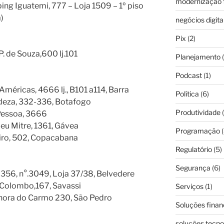
modernização f
ing Iguatemi, 777 – Loja 1509 – 1º piso
)
negócios digita
Pix
(2)
 P. de Souza,600 lj.101
Planejamento
(
Podcast
(1)
Américas, 4666 lj., B101 a114, Barra
Política
(6)
ndeza, 332-336, Botafogo
Produtividade
(
 Pessoa, 3666
meu Mitre, 1361, Gávea
Programação
(
eiro, 502, Copacabana
Regulatório
(5)
Segurança
(6)
 356, n°.3049, Loja 37/38, Belvedere
o Colombo,167, Savassi
Serviços
(1)
enhora do Carmo 230, São Pedro
Soluções finan
soluções tecno