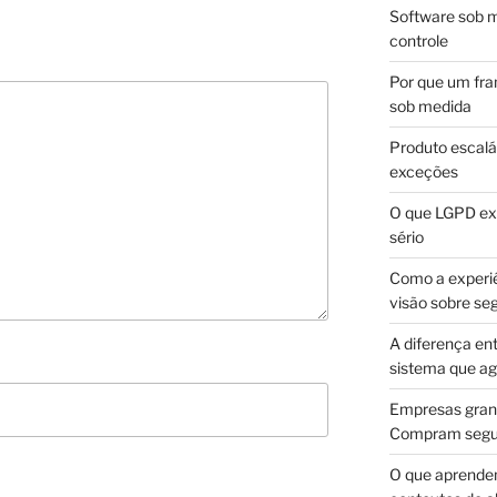
Software sob m
controle
Por que um fra
sob medida
Produto escalá
exceções
O que LGPD exi
sério
Como a experi
visão sobre se
A diferença en
sistema que a
Empresas gran
Compram segur
O que aprende