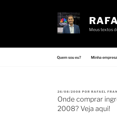
Pular
para
o
RAFA
conteúdo
Meus textos de
Quem sou eu?
Minha empresa
PUBLICADO
26/08/2008
POR
RAFAEL FRA
EM
Onde comprar ingr
2008? Veja aqui!