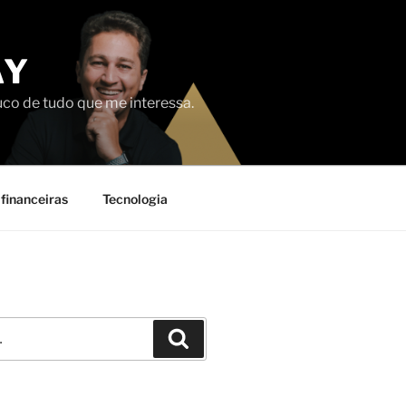
AY
uco de tudo que me interessa.
financeiras
Tecnologia
Pesquisar