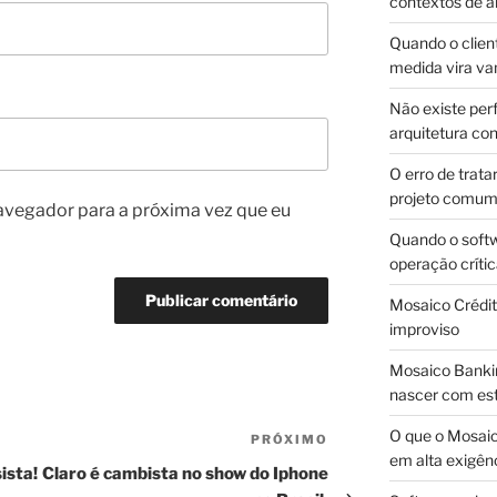
contextos de a
Quando o client
medida vira v
Não existe pe
arquitetura con
O erro de trata
projeto comu
avegador para a próxima vez que eu
Quando o soft
operação críti
Mosaico Crédito
improviso
Mosaico Bankin
nascer com est
O que o Mosaic
PRÓXIMO
Próximo
em alta exigên
post
ista!
Claro é cambista no show do Iphone