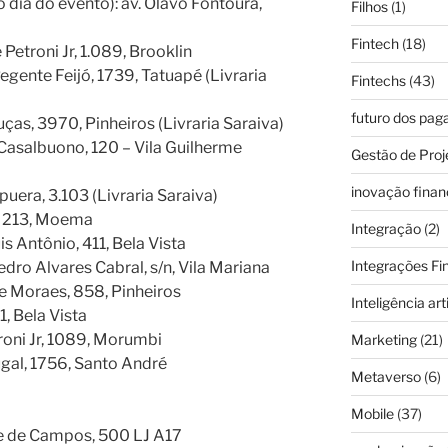
 dia do evento): av. Olavo Fontoura,
Filhos
(1)
Fintech
(18)
etroni Jr, 1.089, Brooklin
egente Feijó, 1739, Tatuapé (Livraria
Fintechs
(43)
futuro dos pa
ças, 3970, Pinheiros (Livraria Saraiva)
 Casalbuono, 120 – Vila Guilherme
Gestão de Proj
inovação finan
puera, 3.103 (Livraria Saraiva)
s, 213, Moema
Integração
(2)
is Antônio, 411, Bela Vista
Integrações Fi
edro Alvares Cabral, s/n, Vila Mariana
de Moraes, 858, Pinheiros
Inteligência arti
1, Bela Vista
roni Jr, 1089, Morumbi
Marketing
(21)
ugal, 1756, Santo André
Metaverso
(6)
Mobile
(37)
me de Campos, 500 LJ A17