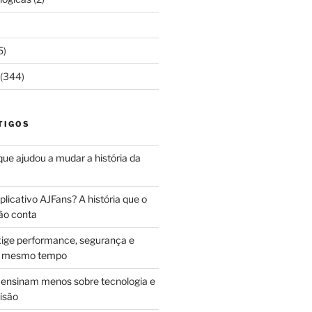
5)
(344)
TIGOS
 que ajudou a mudar a história da
licativo AJFans? A história que o
ão conta
ige performance, segurança e
ao mesmo tempo
ensinam menos sobre tecnologia e
isão