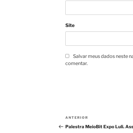
Site
Salvar meus dados neste n
comentar.
Navegação
Post
ANTERIOR
de
anterior
Palestra MeioBit Expo Luli. Ass