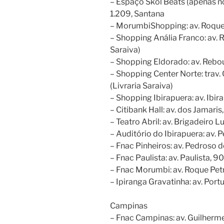
– Espaço Skol Beats (apenas no
1.209, Santana
– MorumbiShopping: av. Roque P
– Shopping Anália Franco: av. R
Saraiva)
– Shopping Eldorado: av. Rebou
– Shopping Center Norte: trav.
(Livraria Saraiva)
– Shopping Ibirapuera: av. Ibira
– Citibank Hall: av. dos Jamari
– Teatro Abril: av. Brigadeiro Lu
– Auditório do Ibirapuera: av. P
– Fnac Pinheiros: av. Pedroso 
– Fnac Paulista: av. Paulista, 90
– Fnac Morumbi: av. Roque Pet
– Ipiranga Gravatinha: av. Port
Campinas
– Fnac Campinas: av. Guilher