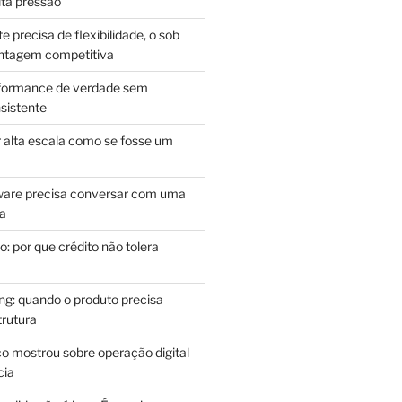
lta pressão
e precisa de flexibilidade, o sob
antagem competitiva
rformance de verdade sem
sistente
r alta escala como se fosse um
m
ware precisa conversar com uma
ca
: por que crédito não tolera
g: quando o produto precisa
rutura
o mostrou sobre operação digital
cia