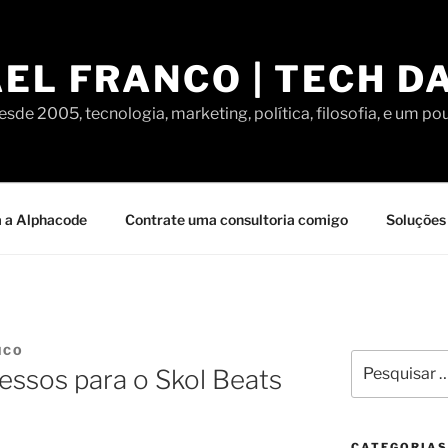
EL FRANCO | TECH D
sde 2005, tecnologia, marketing, política, filosofia, e um po
 a Alphacode
Contrate uma consultoria comigo
Soluções 
NCO
Pesquisar
essos para o Skol Beats
por:
CATEGORIAS