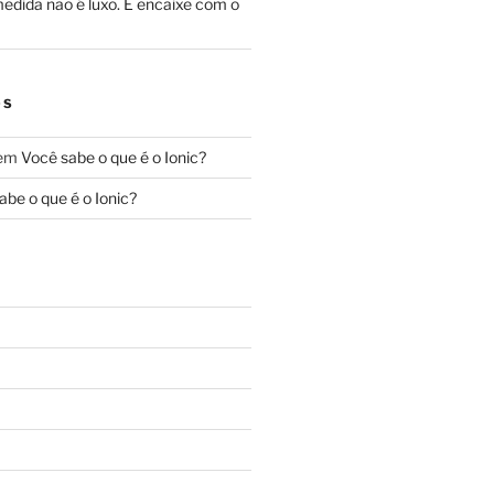
edida não é luxo. É encaixe com o
OS
em
Você sabe o que é o Ionic?
abe o que é o Ionic?