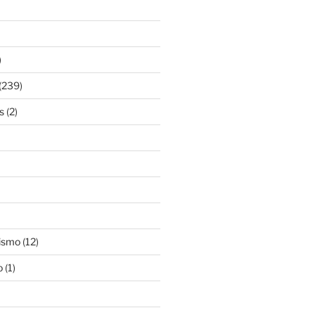
)
(239)
s
(2)
ismo
(12)
o
(1)