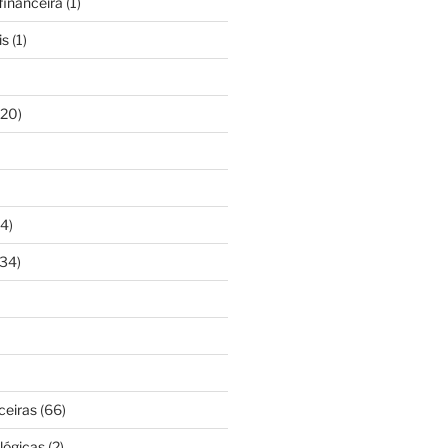
inanceira
(1)
is
(1)
20)
4)
34)
ceiras
(66)
lógicas
(2)