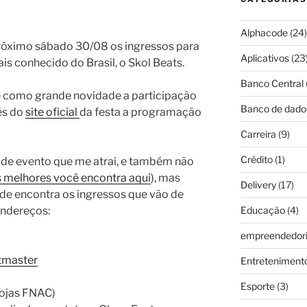
Alphacode
(24)
óximo sábado 30/08 os ingressos para
Aplicativos
(23
is conhecido do Brasil, o Skol Beats.
Banco Central
e como grande novidade a participação
Banco de dado
és do
site oficial
da festa a programação
Carreira
(9)
Crédito
(1)
o de evento que me atrai, e também não
s melhores você encontra aqui
), mas
Delivery
(17)
de encontra os ingressos que vão de
endereços:
Educação
(4)
empreendedor
tmaster
Entreteniment
Esporte
(3)
 Lojas FNAC)