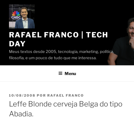
Pular
para
o
conteúdo
RAFAEL FRANCO | TECH
DAY
Meus textos desde 2005, tecnologia, marketing, política,
filosofia, e um pouco de tudo que me interessa.
Menu
PUBLICADO
10/08/2008
POR
RAFAEL FRANCO
EM
Leffe Blonde cerveja Belga do tipo
Abadia.