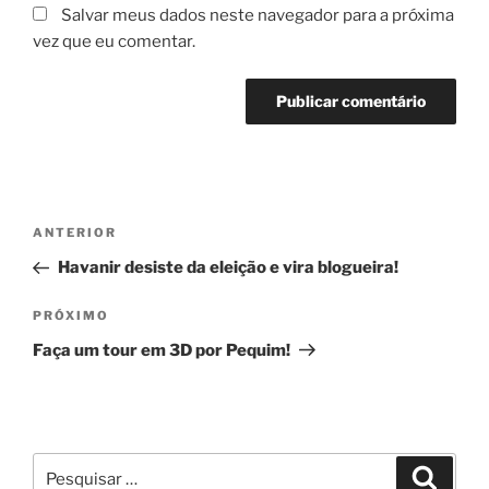
Salvar meus dados neste navegador para a próxima
vez que eu comentar.
Navegação
Post
ANTERIOR
de
anterior
Havanir desiste da eleição e vira blogueira!
Post
Próximo
PRÓXIMO
post
Faça um tour em 3D por Pequim!
Pesquisar
Pesqui