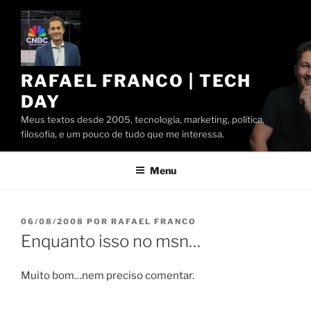
Pular
para
o
conteúdo
RAFAEL FRANCO | TECH
DAY
Meus textos desde 2005, tecnologia, marketing, política,
filosofia, e um pouco de tudo que me interessa.
Menu
PUBLICADO
06/08/2008
POR
RAFAEL FRANCO
EM
Enquanto isso no msn…
Muito bom…nem preciso comentar.