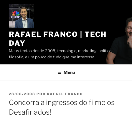
Pular
para
o
conteúdo
RAFAEL FRANCO | TECH
DAY
Meus textos desde 2005, tecnologia, marketing, política,
filosofia, e um pouco de tudo que me interessa.
Menu
PUBLICADO
28/08/2008
POR
RAFAEL FRANCO
EM
Concorra a ingressos do filme os
Desafinados!