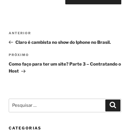
Navegação
Post
ANTERIOR
de
anterior
Claro é cambista no show do Iphone no Brasil.
Post
Próximo
PRÓXIMO
post
Como faço para ter um site? Parte 3 – Contratando o
Host
Pesquisar
Pesqui
por:
CATEGORIAS