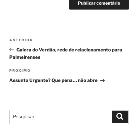
Navegação
Post
ANTERIOR
de
anterior
Galera do Verdão, rede de relacionamento para
Post
Palmeirenses
Próximo
PRÓXIMO
post
Assunto Urgente? Que pena… não abre
Pesquisar
Pesqui
por: