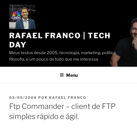
Pular
para
o
conteúdo
RAFAEL FRANCO | TECH
DAY
Meus textos desde 2005, tecnologia, marketing, política,
filosofia, e um pouco de tudo que me interessa.
Menu
PUBLICADO
05/05/2008
POR
RAFAEL FRANCO
EM
Ftp Commander – client de FTP
simples rápido e ágil.