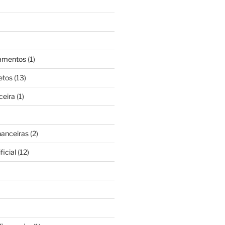
gamentos
(1)
etos
(13)
ceira
(1)
nanceiras
(2)
ficial
(12)