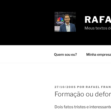
Pular
para
o
RAFA
conteúdo
Meus textos de
Quem sou eu?
Minha empresa
PUBLICADO
27/10/2005
POR
RAFAEL FRA
EM
Formação ou def
Dois fatos tristes e interessa