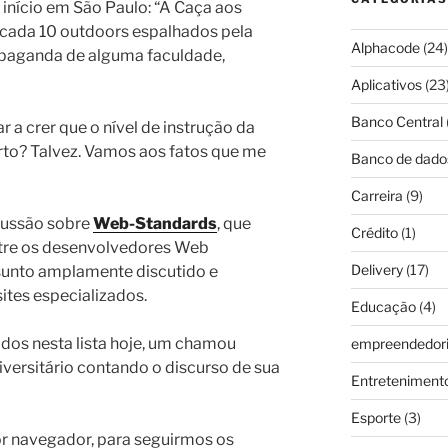
início em São Paulo: “A Caça aos
e cada 10 outdoors espalhados pela
Alphacode
(24)
paganda de alguma faculdade,
Aplicativos
(23
Banco Central
r a crer que o nível de instrução da
rto? Talvez. Vamos aos fatos que me
Banco de dado
Carreira
(9)
scussão sobre
Web-Standards
, que
Crédito
(1)
tre os desenvolvedores Web
Delivery
(17)
sunto amplamente discutido e
ites especializados.
Educação
(4)
idos nesta lista hoje, um chamou
empreendedor
versitário contando o discurso de sua
Entreteniment
Esporte
(3)
or navegador, para seguirmos os