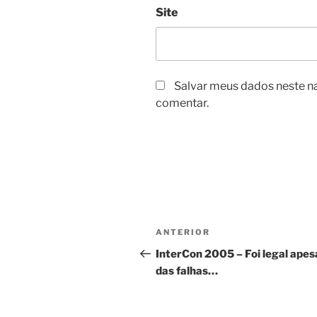
Site
Salvar meus dados neste n
comentar.
Navegação
Post
ANTERIOR
de
anterior
InterCon 2005 – Foi legal apes
das falhas…
Post