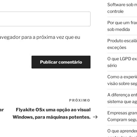
Software sob m
controle
Por que um fra
sob medida
avegador para a próxima vez que eu
Produto escalá
exceções
O que LGPD exi
sério
Como a experi
visão sobre se
A diferença en
PRÓXIMO
Próximo
sistema que a
post
ar
Flyakite OSx uma opção ao visual
Empresas gran
Windows, para máquinas potentes.
Compram segur
O que aprende