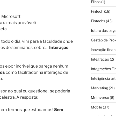
Filhos
(1)
Fintech
(18)
a Microsoft
Fintechs
(43)
a (a mais provável)
neta
futuro dos pa
Gestão de Proj
 todo o dia, vim para a faculdade onde
es de seminários, sobre…
Interação
inovação finan
Integração
(2)
os e por incrivel que pareça nenhum
Integrações Fi
rds
como facilitador na interação de
b.
Inteligência arti
Marketing
(21)
or, ao qual eu questionei, se poderia
alestra. A resposta:
Metaverso
(6)
Mobile
(37)
o em termos que estudamos!
Sem