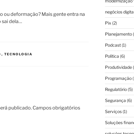
modernização f
negócios digita
ão ou deformação? Mais gente entra na
 sai dela…
Pix
(2)
Planejamento
(
Podcast
(1)
O
,
TECNOLOGIA
Política
(6)
Produtividade
(
Programação
(
Regulatório
(5)
Segurança
(6)
erá publicado.
Campos obrigatórios
Serviços
(1)
Soluções finan
soluções tecno