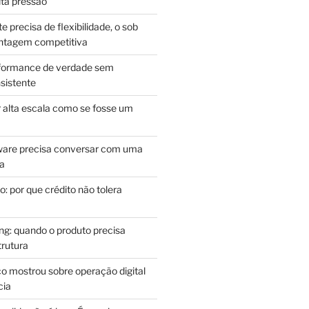
lta pressão
e precisa de flexibilidade, o sob
antagem competitiva
rformance de verdade sem
sistente
r alta escala como se fosse um
m
ware precisa conversar com uma
ca
: por que crédito não tolera
g: quando o produto precisa
rutura
o mostrou sobre operação digital
cia