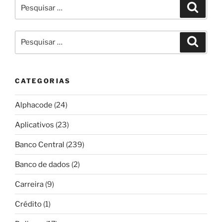
Pesquisar
Pesqui
por:
Pesquisar
Pesqui
por:
CATEGORIAS
Alphacode
(24)
Aplicativos
(23)
Banco Central
(239)
Banco de dados
(2)
Carreira
(9)
Crédito
(1)