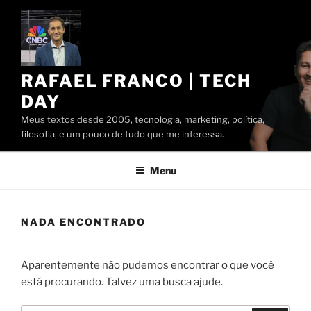
Pular
para
o
conteúdo
RAFAEL FRANCO | TECH
DAY
Meus textos desde 2005, tecnologia, marketing, política,
filosofia, e um pouco de tudo que me interessa.
Menu
NADA ENCONTRADO
Aparentemente não pudemos encontrar o que você
está procurando. Talvez uma busca ajude.