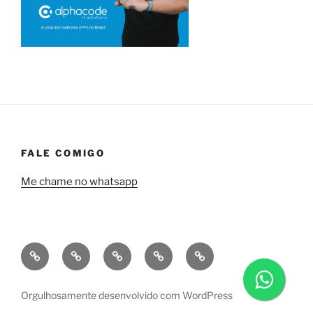
FALE COMIGO
Me chame no whatsapp
Quem
Minha
Contrate
Soluções
Tecnologia
sou
empresa
uma
financeiras
eu?
a
consultoria
Orgulhosamente desenvolvido com WordPress
Alphacode
comigo