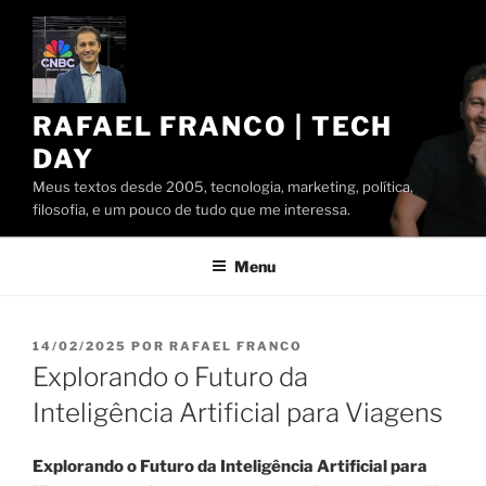
Pular
para
o
conteúdo
RAFAEL FRANCO | TECH
DAY
Meus textos desde 2005, tecnologia, marketing, política,
filosofia, e um pouco de tudo que me interessa.
Menu
PUBLICADO
14/02/2025
POR
RAFAEL FRANCO
EM
Explorando o Futuro da
Inteligência Artificial para Viagens
Explorando o Futuro da Inteligência Artificial para