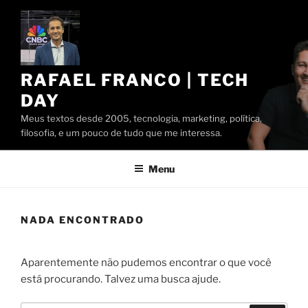
Pular
para
o
conteúdo
RAFAEL FRANCO | TECH
DAY
Meus textos desde 2005, tecnologia, marketing, política,
filosofia, e um pouco de tudo que me interessa.
Menu
NADA ENCONTRADO
Aparentemente não pudemos encontrar o que você
está procurando. Talvez uma busca ajude.