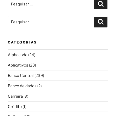
Pesquisar
Pesqui
por:
Pesquisar
Pesqui
por:
CATEGORIAS
Alphacode
(24)
Aplicativos
(23)
Banco Central
(239)
Banco de dados
(2)
Carreira
(9)
Crédito
(1)