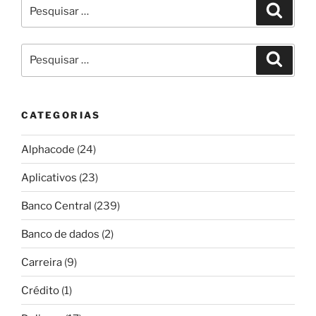
Pesquisar
Pesqui
por:
Pesquisar
Pesqui
por:
CATEGORIAS
Alphacode
(24)
Aplicativos
(23)
Banco Central
(239)
Banco de dados
(2)
Carreira
(9)
Crédito
(1)