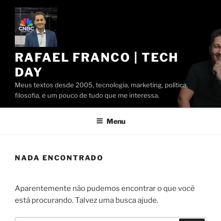
Pular
para
o
conteúdo
RAFAEL FRANCO | TECH
DAY
Meus textos desde 2005, tecnologia, marketing, política,
filosofia, e um pouco de tudo que me interessa.
Menu
NADA ENCONTRADO
Aparentemente não pudemos encontrar o que você
está procurando. Talvez uma busca ajude.